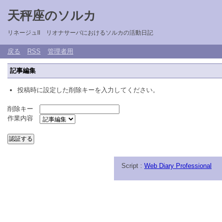
天秤座のソルカ
リネージュII リオナサーバにおけるソルカの活動日記
戻る
RSS
管理者用
記事編集
投稿時に設定した削除キーを入力してください。
削除キー
作業内容
Script :
Web Diary Professional