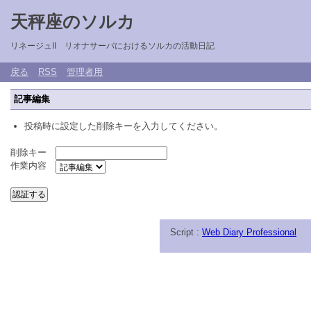
天秤座のソルカ
リネージュII リオナサーバにおけるソルカの活動日記
戻る
RSS
管理者用
記事編集
投稿時に設定した削除キーを入力してください。
削除キー
作業内容
Script :
Web Diary Professional