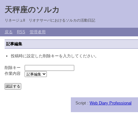
天秤座のソルカ
リネージュII リオナサーバにおけるソルカの活動日記
戻る
RSS
管理者用
記事編集
投稿時に設定した削除キーを入力してください。
削除キー
作業内容
Script :
Web Diary Professional