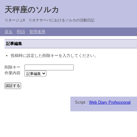
天秤座のソルカ
リネージュII リオナサーバにおけるソルカの活動日記
戻る
RSS
管理者用
記事編集
投稿時に設定した削除キーを入力してください。
削除キー
作業内容
Script :
Web Diary Professional