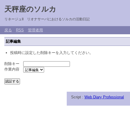
天秤座のソルカ
リネージュII リオナサーバにおけるソルカの活動日記
戻る
RSS
管理者用
記事編集
投稿時に設定した削除キーを入力してください。
削除キー
作業内容
Script :
Web Diary Professional