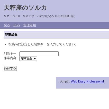
天秤座のソルカ
リネージュII リオナサーバにおけるソルカの活動日記
戻る
RSS
管理者用
記事編集
投稿時に設定した削除キーを入力してください。
削除キー
作業内容
Script :
Web Diary Professional