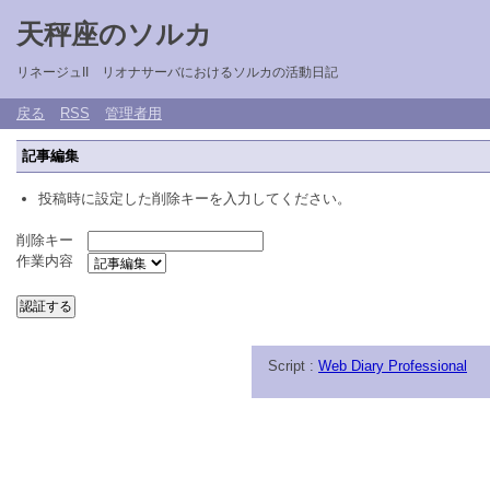
天秤座のソルカ
リネージュII リオナサーバにおけるソルカの活動日記
戻る
RSS
管理者用
記事編集
投稿時に設定した削除キーを入力してください。
削除キー
作業内容
Script :
Web Diary Professional