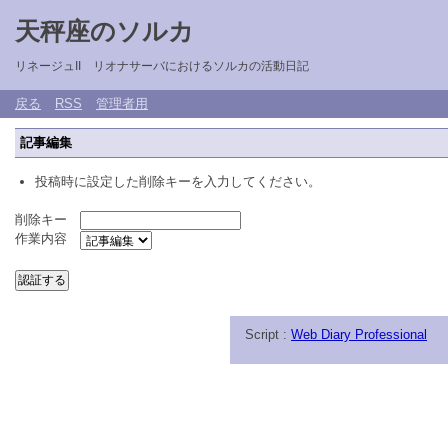
天秤座のソルカ
リネージュII リオナサーバにおけるソルカの活動日記
戻る
RSS
管理者用
記事編集
投稿時に設定した削除キーを入力してください。
削除キー
作業内容
Script :
Web Diary Professional