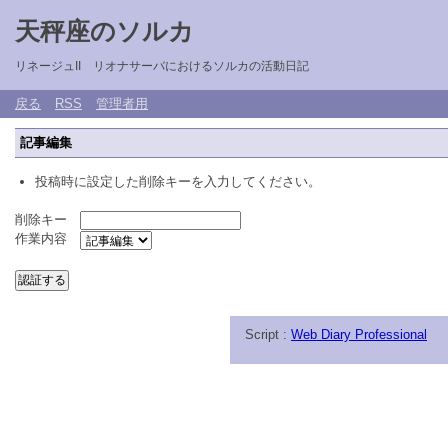
天秤座のソルカ
リネージュII リオナサーバにおけるソルカの活動日記
戻る
RSS
管理者用
記事編集
投稿時に設定した削除キーを入力してください。
削除キー
作業内容
Script :
Web Diary Professional