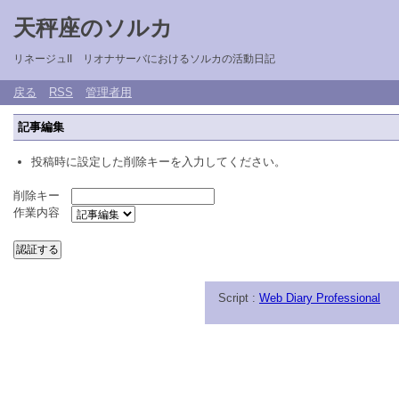
天秤座のソルカ
リネージュII リオナサーバにおけるソルカの活動日記
戻る
RSS
管理者用
記事編集
投稿時に設定した削除キーを入力してください。
削除キー
作業内容
Script :
Web Diary Professional