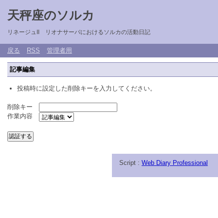
天秤座のソルカ
リネージュII リオナサーバにおけるソルカの活動日記
戻る
RSS
管理者用
記事編集
投稿時に設定した削除キーを入力してください。
削除キー
作業内容
Script :
Web Diary Professional