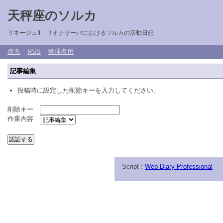
天秤座のソルカ
リネージュII リオナサーバにおけるソルカの活動日記
戻る
RSS
管理者用
記事編集
投稿時に設定した削除キーを入力してください。
削除キー
作業内容
Script :
Web Diary Professional