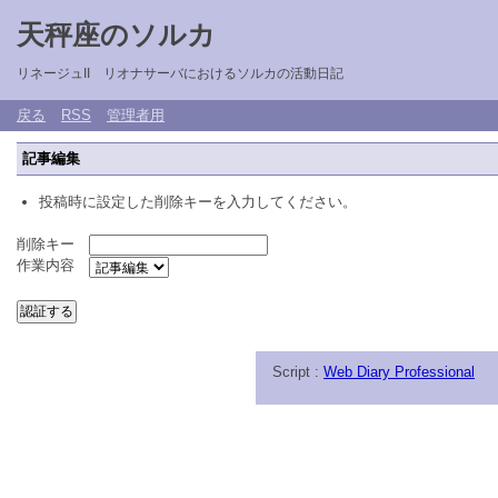
天秤座のソルカ
リネージュII リオナサーバにおけるソルカの活動日記
戻る
RSS
管理者用
記事編集
投稿時に設定した削除キーを入力してください。
削除キー
作業内容
Script :
Web Diary Professional