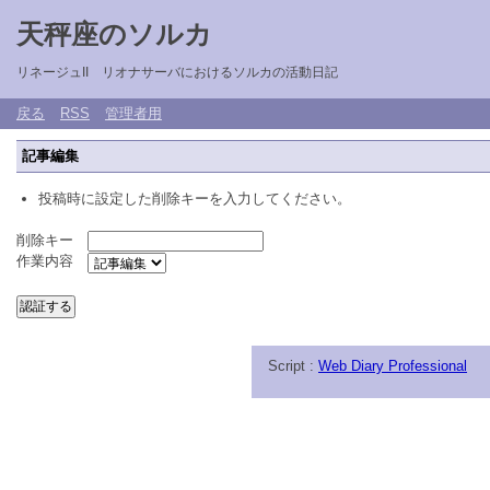
天秤座のソルカ
リネージュII リオナサーバにおけるソルカの活動日記
戻る
RSS
管理者用
記事編集
投稿時に設定した削除キーを入力してください。
削除キー
作業内容
Script :
Web Diary Professional