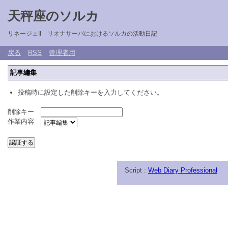
天秤座のソルカ
リネージュII リオナサーバにおけるソルカの活動日記
戻る
RSS
管理者用
記事編集
投稿時に設定した削除キーを入力してください。
削除キー
作業内容
Script :
Web Diary Professional