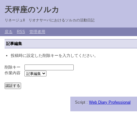
天秤座のソルカ
リネージュII リオナサーバにおけるソルカの活動日記
戻る
RSS
管理者用
記事編集
投稿時に設定した削除キーを入力してください。
削除キー
作業内容
Script :
Web Diary Professional