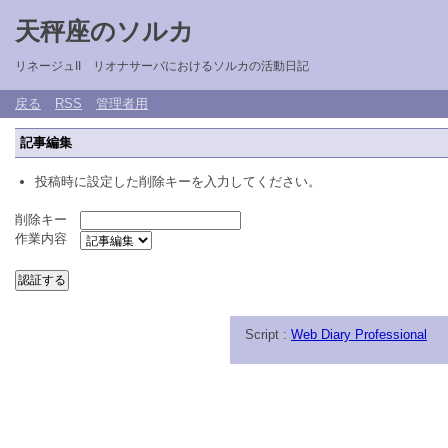
天秤座のソルカ
リネージュII リオナサーバにおけるソルカの活動日記
戻る
RSS
管理者用
記事編集
投稿時に設定した削除キーを入力してください。
削除キー
作業内容
Script :
Web Diary Professional