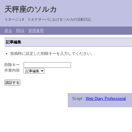
天秤座のソルカ
リネージュII リオナサーバにおけるソルカの活動日記
戻る
RSS
管理者用
記事編集
投稿時に設定した削除キーを入力してください。
削除キー
作業内容
Script :
Web Diary Professional