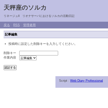
天秤座のソルカ
リネージュII リオナサーバにおけるソルカの活動日記
戻る
RSS
管理者用
記事編集
投稿時に設定した削除キーを入力してください。
削除キー
作業内容
Script :
Web Diary Professional