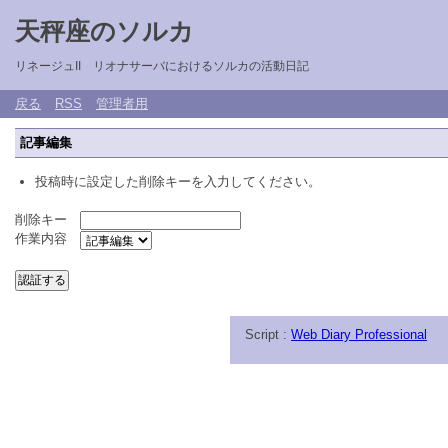
天秤座のソルカ
リネージュII リオナサーバにおけるソルカの活動日記
戻る
RSS
管理者用
記事編集
投稿時に設定した削除キーを入力してください。
削除キー
作業内容
Script :
Web Diary Professional