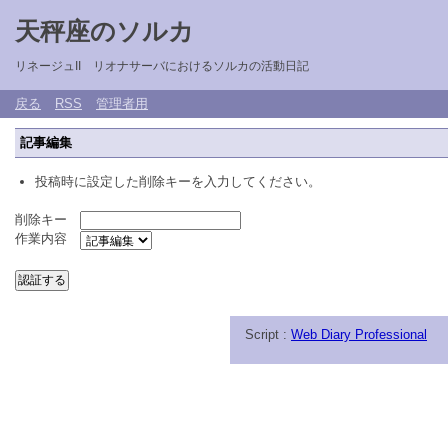
天秤座のソルカ
リネージュII リオナサーバにおけるソルカの活動日記
戻る
RSS
管理者用
記事編集
投稿時に設定した削除キーを入力してください。
削除キー
作業内容
Script :
Web Diary Professional