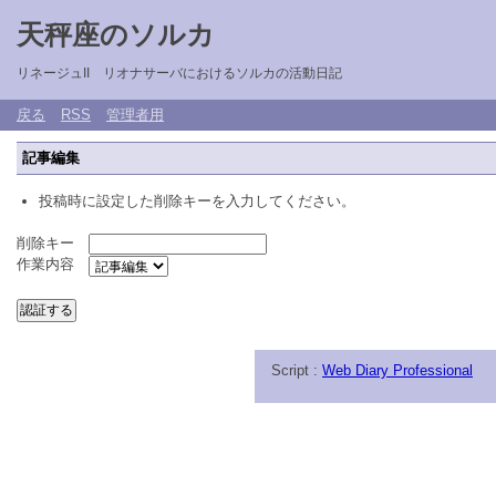
天秤座のソルカ
リネージュII リオナサーバにおけるソルカの活動日記
戻る
RSS
管理者用
記事編集
投稿時に設定した削除キーを入力してください。
削除キー
作業内容
Script :
Web Diary Professional