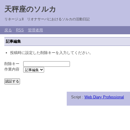
天秤座のソルカ
リネージュII リオナサーバにおけるソルカの活動日記
戻る
RSS
管理者用
記事編集
投稿時に設定した削除キーを入力してください。
削除キー
作業内容
Script :
Web Diary Professional