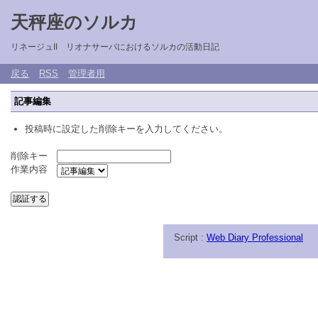
天秤座のソルカ
リネージュII リオナサーバにおけるソルカの活動日記
戻る
RSS
管理者用
記事編集
投稿時に設定した削除キーを入力してください。
削除キー
作業内容
Script :
Web Diary Professional