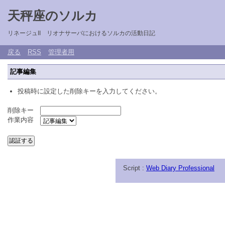
天秤座のソルカ
リネージュII リオナサーバにおけるソルカの活動日記
戻る
RSS
管理者用
記事編集
投稿時に設定した削除キーを入力してください。
削除キー
作業内容
Script :
Web Diary Professional