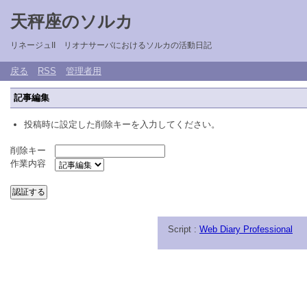
天秤座のソルカ
リネージュII リオナサーバにおけるソルカの活動日記
戻る
RSS
管理者用
記事編集
投稿時に設定した削除キーを入力してください。
削除キー
作業内容
Script :
Web Diary Professional