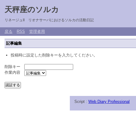
天秤座のソルカ
リネージュII リオナサーバにおけるソルカの活動日記
戻る
RSS
管理者用
記事編集
投稿時に設定した削除キーを入力してください。
削除キー
作業内容
Script :
Web Diary Professional