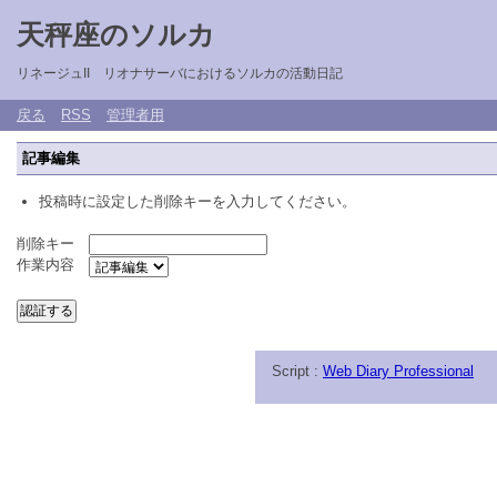
天秤座のソルカ
リネージュII リオナサーバにおけるソルカの活動日記
戻る
RSS
管理者用
記事編集
投稿時に設定した削除キーを入力してください。
削除キー
作業内容
Script :
Web Diary Professional