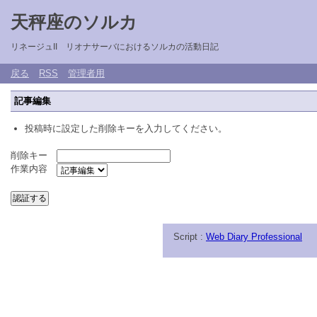
天秤座のソルカ
リネージュII リオナサーバにおけるソルカの活動日記
戻る
RSS
管理者用
記事編集
投稿時に設定した削除キーを入力してください。
削除キー
作業内容
Script :
Web Diary Professional