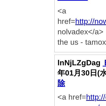
<a
href=
http://n
nolvadex</a> n
the us - tamox
lnNjLZgDag
年01月30日(
除
<a href=
http:/