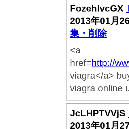
FozehlvcGX
2013年01月2
集・削除
<a
href=
http://w
viagra</a> bu
viagra online 
JcLHPTVVjS
2013年01月2