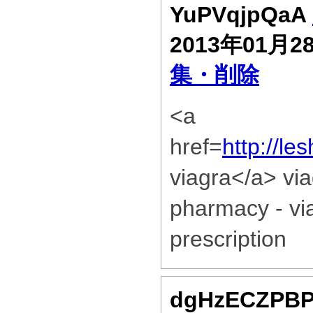
YuPVqjpQaA
2013年01月2
集・削除
<a
href=
http://l
viagra</a> via
pharmacy - vi
prescription
dgHzECZPB