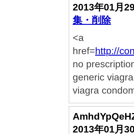
2013年01月2
集・削除
<a
href=
http://co
no prescripti
generic viagra
viagra condo
AmhdYpQeH
2013年01月3