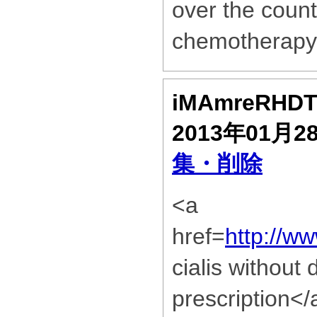
over the count
chemotherapy
iMAmreRHD
2013年01月2
集・削除
<a
href=
http://w
cialis without 
prescription</a