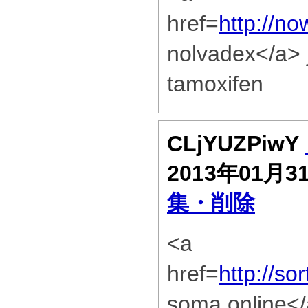
href=
http://n
nolvadex</a> j
tamoxifen
CLjYUZPiwY
2013年01月3
集・削除
<a
href=
http://s
soma online<