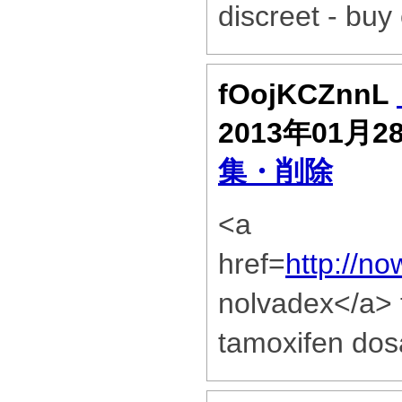
discreet - buy 
fOojKCZnnL
2013年01月2
集・削除
<a
href=
http://n
nolvadex</a> 
tamoxifen dos