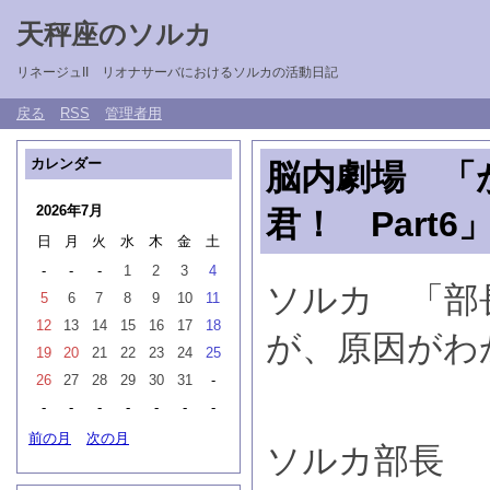
天秤座のソルカ
リネージュII リオナサーバにおけるソルカの活動日記
戻る
RSS
管理者用
カレンダー
脳内劇場 「
2026年7月
君！ Part6
日
月
火
水
木
金
土
-
-
-
1
2
3
4
ソルカ 「部
5
6
7
8
9
10
11
12
13
14
15
16
17
18
が、原因がわ
19
20
21
22
23
24
25
26
27
28
29
30
31
-
-
-
-
-
-
-
-
前の月
次の月
ソルカ部長 