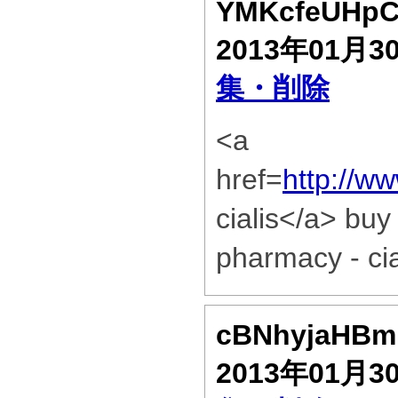
YMKcfeUHp
2013年01月3
集・削除
<a
href=
http://w
cialis</a> buy
pharmacy - cia
cBNhyjaHB
2013年01月3