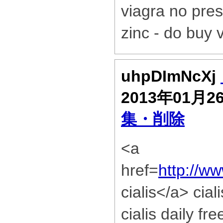
viagra no pres
zinc - do buy 
uhpDImNcXj
2013年01月2
集・削除
<a
href=
http://w
cialis</a> cial
cialis daily free