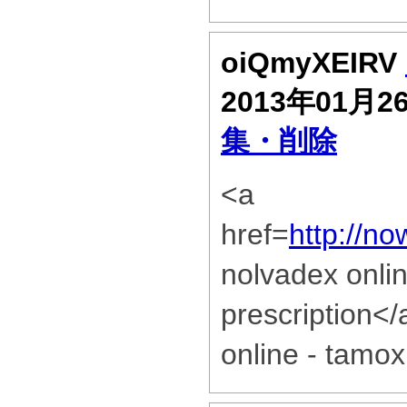
oiQmyXEIRV
2013年01月2
集・削除
<a
href=
http://n
nolvadex onli
prescription<
online - tamox