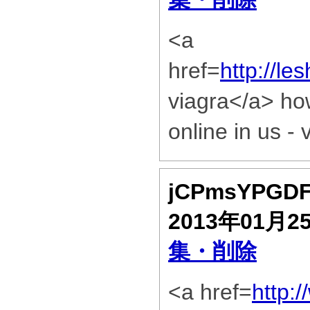
<a
href=
http://l
viagra</a> how
online in us -
jCPmsYPGD
2013年01月2
集・削除
<a href=
http: