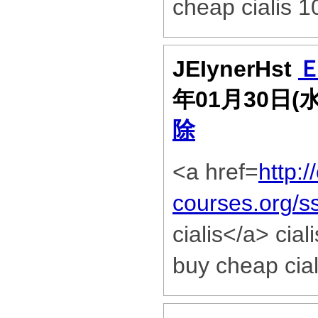
cheap cialis 
JEIynerHst
年01月30日(
除
<a href=
http:/
courses.org/
cialis</a> cial
buy cheap cial