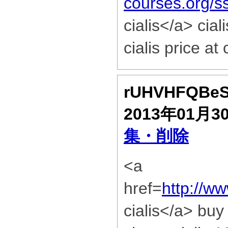
courses.org/
cialis</a> cial
cialis price at
rUHVHFQBe
2013年01月3
集・削除
<a
href=
http://w
cialis</a> buy 