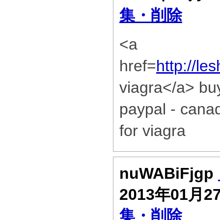
集・削除
<a
href=
http://l
viagra</a> buy
paypal - cana
for viagra
nuWABiFjgp
2013年01月2
集・削除