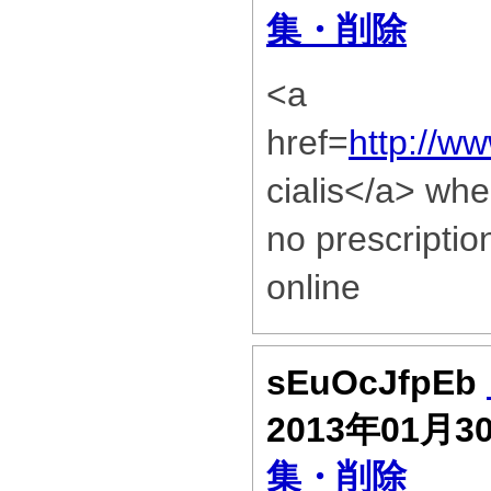
集・削除
<a
href=
http://w
cialis</a> wher
no prescription
online
sEuOcJfpEb
2013年01月3
集・削除