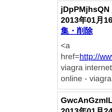
jDpPMjhsQN
2013年01月1
集・削除
<a
href=
http://w
viagra interne
online - viagr
GwcAnGzmI
2013年01月2