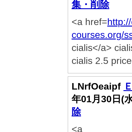
集・削除
<a href=
http:/
courses.org/
cialis</a> cial
cialis 2.5 price
LNrfOeaipf
年01月30日(
除
<a