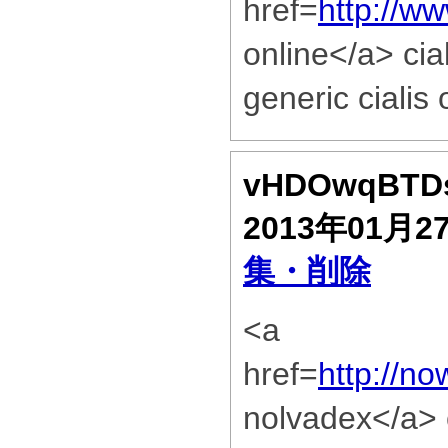
href=
http://ww
online</a> cial
generic cialis
vHDOwqBTD
2013年01月2
集・削除
<a
href=
http://n
nolvadex</a> 