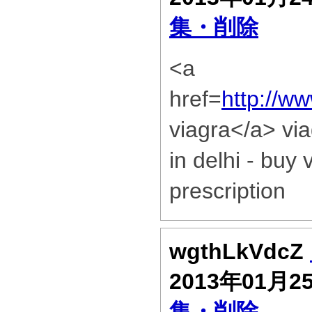
集・削除
<a
href=
http://w
viagra</a> vi
in delhi - buy 
prescription
wgthLkVdcZ
2013年01月2
集・削除