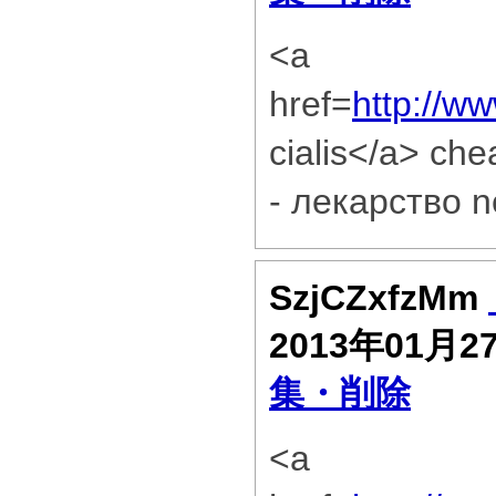
<a
href=
http://w
cialis</a> che
- лекарство ne
SzjCZxfzMm
2013年01月2
集・削除
<a