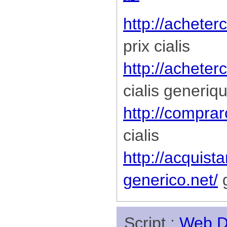
http://acheter
prix cialis
http://acheterc
cialis generiq
http://comprar
cialis
http://acquista
generico.net/
g
Script :
Web Di