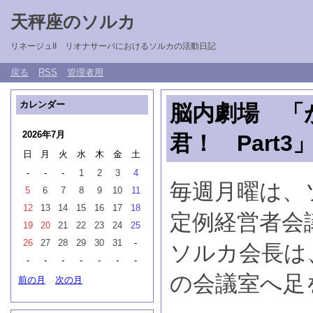
天秤座のソルカ
リネージュII リオナサーバにおけるソルカの活動日記
戻る
RSS
管理者用
カレンダー
脳内劇場 「
2026年7月
君！ Part3
日
月
火
水
木
金
土
-
-
-
1
2
3
4
毎週月曜は、
5
6
7
8
9
10
11
12
13
14
15
16
17
18
定例経営者会
19
20
21
22
23
24
25
26
27
28
29
30
31
-
ソルカ会長は
-
-
-
-
-
-
-
の会議室へ足
前の月
次の月