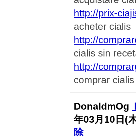
http://prix-cia
acheter cialis
http://comprar
cialis sin rece
http://compra
comprar cialis
DonaldmOg
年03月10日(
除