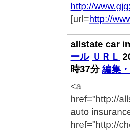
http://www.g
[url=
http://w
allstate car 
ール
ＵＲＬ
2
時37分
編集・
<a
href="http://a
auto insuranc
href="http://