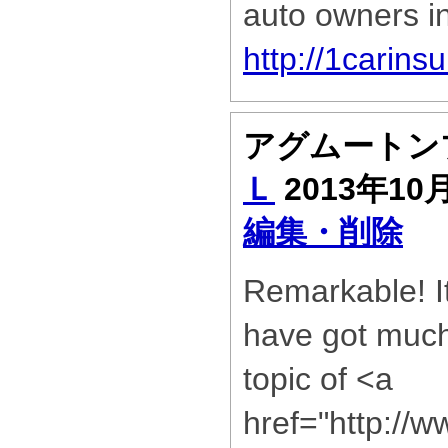
auto owners 
http://1carin
アグムートン
Ｌ
2013年10
編集・削除
Remarkable! It
have got much
topic of <a
href="http:/