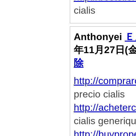
cialis
Anthonyei
Ｅ
年11月27日(
除
http://compra
precio cialis
http://acheter
cialis generiq
http://buypro