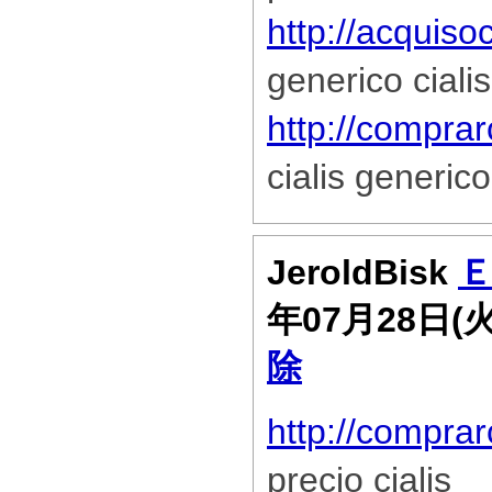
http://acquisoc
generico cialis
http://compra
cialis generico
JeroldBisk
年07月28日(
除
http://comprar
precio cialis