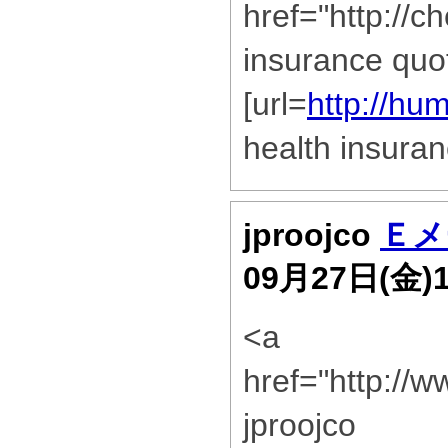
href="http://
insurance quo
[url=
http://h
health insuranc
jproojco
Ｅメ
09月27日(金)
<a
href="http://
jproojco