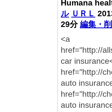
Humana heal
ル
ＵＲＬ
201
29分
編集・削
<a
href="http://a
car insurance
href="http://
auto insuranc
href="http://c
auto insurance