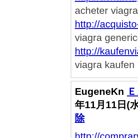
acheter viagra
http://acquist
viagra generi
http://kaufen
viagra kaufen
EugeneKn
Ｅ
年11月11日(
除
http://compra