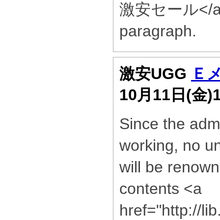
激安セール</a> 
paragraph.
激安UGG
Ｅ
10月11日(金)
Since the admi
working, no un
will be renown
contents <a
href="http://l