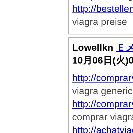
http://bestell
viagra preise
Lowellkn
Ｅ
10月06日(火)
http://compra
viagra generi
http://compra
comprar viagr
http://achatvi