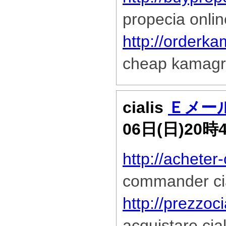
propecia onlin
http://orderk
cheap kamag
cialis
Ｅメー
06日(日)20時
http://acheter
commander cia
http://prezzoc
acquistare cial