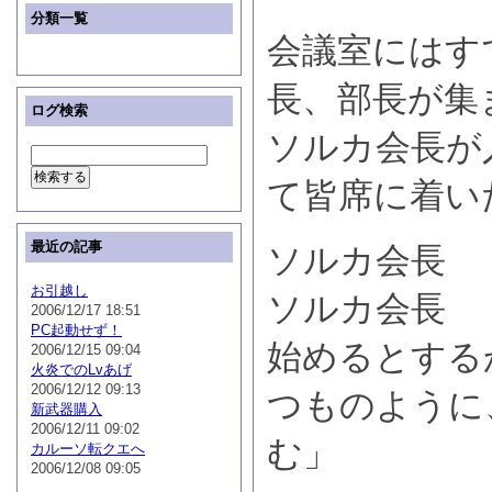
分類一覧
会議室にはす
長、部長が集
ログ検索
ソルカ会長が
て皆席に着い
最近の記事
ソルカ会長 
お引越し
ソルカ会長 
2006/12/17 18:51
PC起動せず！
始めるとする
2006/12/15 09:04
火炎でのLvあげ
2006/12/12 09:13
つものように
新武器購入
2006/12/11 09:02
む」
カルーソ転クエへ
2006/12/08 09:05