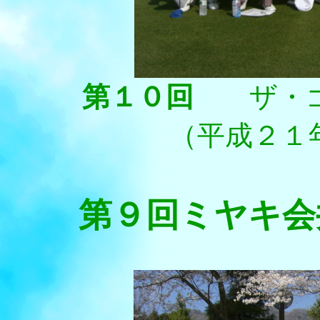
第１０回
ザ・
（平成２１
第９回ミヤキ会