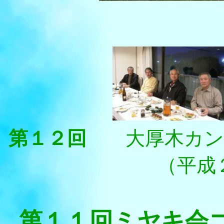
第１２回
大厚木カ
（平成２２
第１１回ミヤキ会