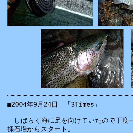
■2004
年
9
月
24
日
「3Times」
しばらく海に足を向けていたので
丁度
採石場からスタート。