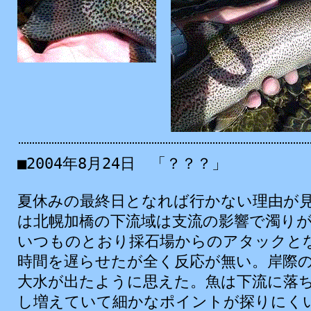
■2004年8月24日 「？？？」
夏休
みの
最終日
となれば
行
かない
理由
が
は
北
幌
加
橋
の
下流
域
は
支流
の
影響
で
濁
り
いつものとおり
採石
場
からのアタックと
時間
を
遅
らせたが
全
く
反応
が
無
い。
岸
際
大水
が
出
たように
思
えた。
魚
は
下流
に
落
し
増
えていて
細
かなポイントが
探
りにく