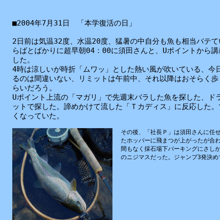
■2004年7月31日 「
本学
復活
の
日
」
2日前は気温32度、水温20度、猛暑の中自分も魚も相当バテ
らばとばかりに超早朝04：00に須田さんと、Uポイントから
した。
4時は涼しいが時折「ムワッ」とした熱い風が吹いている、今
るのは間違いない、リミットは午前中、それ以降はおそらく歩
らいだろう。
Uポイント上流の「マガリ」で先週末バラした魚を探した、ド
ットで探した。諦めかけて流した「Ｔカディス」に反応した。
くなっていた。
その後、「社長Ｐ」は須田さんに任
たホッパーに飛まつが上がったが合
間もなく採石場下パーキングにさしか
のニジマスだった。ジャンプ3発決め