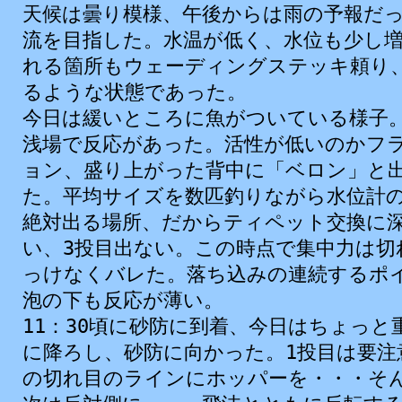
天候は曇り模様、午後からは雨の予報だ
流を目指した。水温が低く、水位も少し
れる箇所もウェーディングステッキ頼り
るような状態であった。
今日は緩いところに魚がついている様子
浅場で反応があった。活性が低いのかフ
ョン、盛り上がった背中に「ベロン」と
た。平均サイズを数匹釣りながら水位計
絶対出る場所、だからティペット交換に深
い、3投目出ない。この時点で集中力は切
っけなくバレた。落ち込みの連続するポ
泡の下も反応が薄い。
11：30
頃
に
砂防
に
到着
、
今日
はちょっと
に
降
ろし、
砂防
に
向
かった。1
投目
は
要注
の
切
れ
目
のラインにホッパーを・・・そ