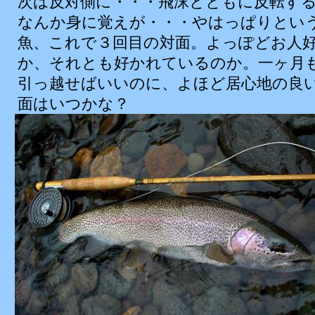
次
は
反対
側
に・・・飛沫とともに反転す
なんか身に覚えが・・・やはっぱりとい
魚、これで３回目の対面。よっぽどお人
か、それとも好かれているのか。一ヶ月
引っ越せばいいのに、よほど居心地の良
面はいつかな？