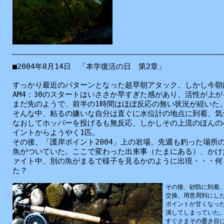
■2004
年
8
月
14
日
「
本学
復活
の
日
第
2
章
」
すっかり
最近
のパターンとなった
超
早朝
アタック、しかし
今朝
AM4：30のスタートはいささか
早
すぎた
感
があり、
活性
が
上
が
まだ
先
のようで、
前半
の1
時間
はほぼ
反応
の
無
い
状況
が
続
いた
そんな
中
、
粘
るの
嫌
いな
自分
は
直
ぐに
水位
計
の
地点
に
到着
、
気
なおしてホッパーを
投
げるも
無
反応
、しかしその
上流
のほんの
イントからようやく1
匹
。
その
後
、「
護岸
ポイント2004」
上
の
岩場
、
先週
も
釣
った
場所
魚
がついていた。ここで
変
わった
出来事
（たまにある）、かけ
ァイト
中
、
別
の
魚
がまるで
様子
を
見
るかのように
出現
・・・
何
た？
その
後
、
砂防
に
到着
交換
。
用意
周到
にし
ポイントが
甘
くなっ
潰
してしまっていた
すぐさまその
憂
き
目