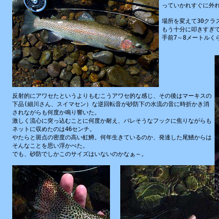
っていかれすぐに
外
場所
を
変
えて30クラ
もう
十分
に
叩
きすぎ
手前
7～8メートルく
反射的
にアワセたというよりもむこうアワセ
的
な
感
じ、その
後
はマーキスの
下品
(
細川
さん、スイマセン）な
逆
回転
音
が
砂防
下
の
水流
の
音
に
時折
かき
消
されながらも
何度
か
鳴
り
響
いた。
激
しく
流
心
に
突
っ
込
むことに
何度
か
耐
え、バレそうなフックに
焦
りながらも
ネットに
収
めたのは46センチ。
やたらと
斑点
の
密度
の
高
い
虹鱒
。
何年
生
きているのか、
発達
した
尾鰭
からは
そんなことを
思
い
浮
かべた。
でも、
砂防
でしかこのサイズはいないのかなぁ～。