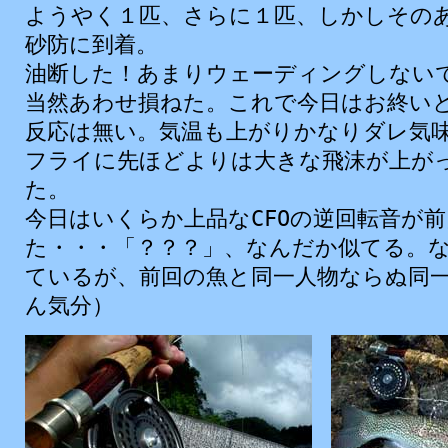
ようやく１
匹
、さらに１
匹
、しかしその
砂防
に
到着
。
油断
した！あまりウェーディングしない
当然
あわせ
損
ねた。これで
今日
はお
終
い
反応
は
無
い。
気温
も
上
がりかなりダレ
気
フライに
先
ほどよりは
大
きな
飛沫
が
上
が
た。
今日
はいくらか
上品
なCFOの
逆
回転
音
が
前
た・・・「？？？」、なんだか
似
てる。
ているが、
前回
の
魚
と
同一
人物
ならぬ
同
ん
気分
）