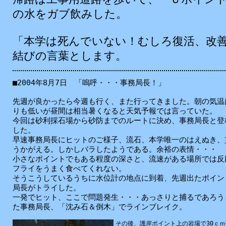
の水をガブ飲みした。
「本学は死んでいない！むしろ復活、改
結びの言葉とします。
■2004年8月7日 「嗚呼・・・事務局長！」
先週が良かったら今週も行く、また行ってきました。朝の気温
りも低いが昼間は相当暑くなると天気予報では言っていた。
今回は砂利採石場から砂防までのルートに決め、事務局長と登
した。
早速事務局長にヒットのご様子、流石、本学唯一のはえぬき、
うかがえる。しかしバラしたようである。余裕の表情・・・
小さなポイントでもある程度の深さと、流速がある場所では反
フライをうまく食べてくれない。
そうこうしているうちに水位計の地点に到着、先週出たポイン
局長がトライした。
一発でヒット、ここで問題発生・・・あっさりと捕るであろう
た事務局長、「沈み石＆倒木」でラインブレイク。
その後、護岸ポイント上の岩場で30ｃ