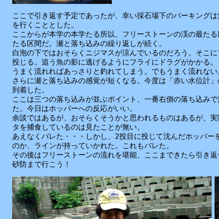
ここで引き返す予定であったが、幸い採石場下のパーキングは
を行くこととした。
ここからが本学の本学たる所以、フリーストーンの渓の最たる
たる区間だ。瀬と落ち込みの繰り返しが続く。
白泡の下ではおそらくニジマスが涼んでいるのだろう。そこに
投じる。追う魚の影に逃げるようにフライにドラグがかかる。
うまく流れればあっさりと釣れてしまう。でもうまく流れない
さらに瀬と落ち込みの感覚が短くなる。今度は「赤い水位計」
到着した。
ここは三つの落ち込みが並ぶポイント、一番右側の落ち込みで
た。今日はホッパーへの反応がいい。
余談ではあるが、おそらくそうかと思われるものはあるが、実
タを捕食しているのは見たことが無い。
あえなくバレた・・・しかし、2投目に投じて沈んだホッパー
のか、ラインが持っていかれた。これもバレた。
その後はフリーストーンの流れを堪能、ここまできたら引き返
砂防まで行こう！