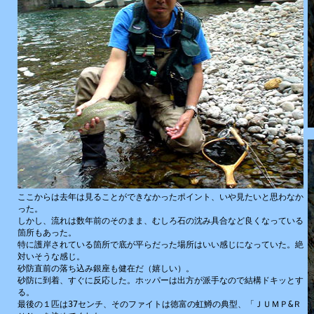
ここからは去年は見ることができなかったポイント、いや見たいと思わなか
った。
しかし、流れは数年前のそのまま、むしろ石の沈み具合など良くなっている
箇所もあった。
特に護岸されている箇所で底が平らだった場所はいい感じになっていた。絶
対いそうな感じ。
砂防直前の落ち込み銀座も健在だ（嬉しい）。
砂防に到着、すぐに反応した。ホッパーは出方が派手なので結構ドキッとす
る。
最後の１匹は37センチ、そのファイトは徳富の虹鱒の典型、「ＪＵＭＰ&Ｒ