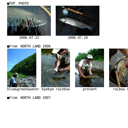
■TOP PHOTO
2006.07.22
2006.07.29
■From NORTH LAND 2006
blue&green&water
byebye rainbow
present
raibow 
■From NORTH LAND 2007