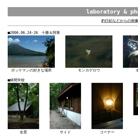
laboratory & ph
釣行
紀
などからの
画
■2006.06.24-26
十勝
＆
阿寒
ボッケマンの
好
きな
場所
モンカゲロウ
■
林間
学校
全景
サイド
コーナー