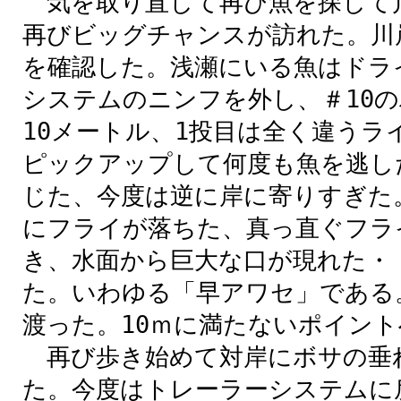
気を取り直して再び魚を探して
再びビッグチャンスが訪れた。川
を確認した。浅瀬にいる魚はドラ
システムのニンフを外し、＃10
10メートル、1投目は全く違う
ピックアップして何度も魚を逃し
じた、今度は逆に岸に寄りすぎた
にフライが落ちた、真っ直ぐフラ
き、水面から巨大な口が現れた・
た。いわゆる「早アワセ」である
渡った。10ｍに満たないポイン
再び歩き始めて対岸にボサの垂れ
た。今度はトレーラーシステムに