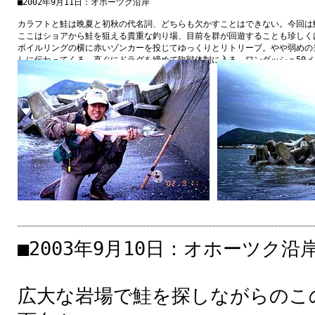
■2002
年
9
月
11
日
：オホーツク
沿岸
カラフトと
鮭
は
晩夏
と
初秋
の
代名詞
、どちらも
欠
かすことはできない。
今回
は
ここはショアから
鮭
を
狙
える
貴重
な
釣
り
場
、
目前
を
群
が
回遊
することも
珍
しく
ボイルリングの
横
に
赤
いゾンカーを
投
じてゆっくりとリトリーブ。やや
弱
めの
しに
伝
わってくる、
直
ぐにドラグを
締
めて
臨戦
体制
に
入
る。ワンダッシュ50
発揮
できる。あとは
走
り
止
むの
待
つだけ。
■2003
年
9
月
10
日
：オホーツク
沿
広大
な
岩場
で
鮭
を
探
しながらのこ