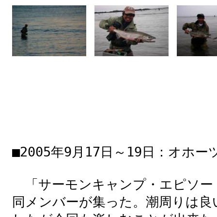
■2005年9月17日～19
日
：オホー
「サーモンキャンプ・エピソー
同
メンバーが
集
った。
潮
周
りは
良