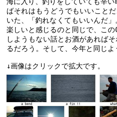
海
に
入
り、
釣
りをしていても
辛
い
ばそれはもうどうでもいいことだ
いた、「
釣
れなくてもいいんだ」
楽
しいと
感
じるのと
同
じで、このO
しようもない
話
とお
酒
があればそ
るだろう。そして、
今年
と
同
じよ
↓
画像
はクリックで
拡大
です。
a bend
a fin !!
wha