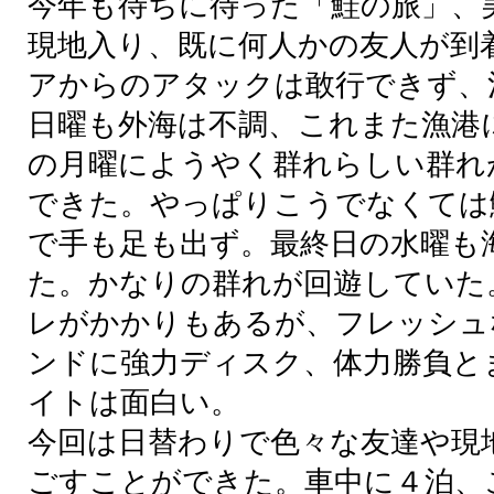
今年
も
待
ちに
待
った「
鮭
の
旅
」、
現地
入
り、
既
に
何人
かの
友人
が
到
アからのアタックは
敢行
できず、
日曜
も
外海
は
不調
、これまた
漁港
の
月曜
にようやく
群
れらしい
群
れ
できた。やっぱりこうでなくては
で
手
も
足
も
出
ず。
最終日
の
水曜
も
た。かなりの
群
れが
回遊
していた
レがかかりもあるが、フレッシュ
ンドに
強力
ディスク、
体力
勝負
と
イトは
面白
い。
今回
は
日
替
わりで
色々
な
友達
や
現
ごすことができた。
車中
に４
泊
、