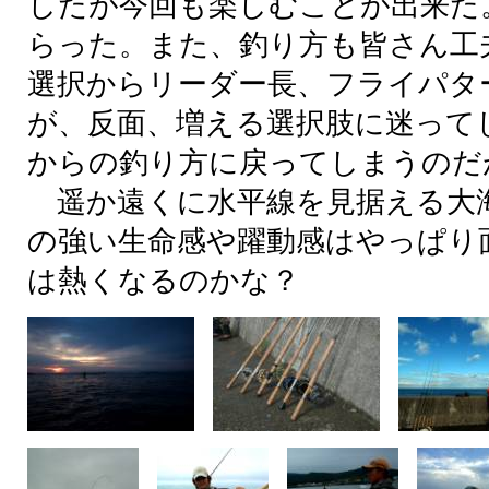
したが
今回
も
楽
しむことが
出来
た
らった。また、
釣
り
方
も
皆
さん
工
選択
からリーダー
長
、フライパター
が、
反面
、
増
える
選択肢
に
迷
って
からの
釣
り
方
に
戻
ってしまうのだ
遥
か
遠
くに
水平線
を
見据
える
大
の
強
い
生命
感
や
躍動
感
はやっぱり
は
熱
くなるのかな？