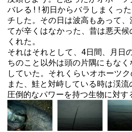
バレる!!
初日
からバラしまくった
チした。その日は
波高
もあって、
てが
辛
くはなかった、
昔
は
悪天候
くれた。
それはそれとして、4日間、月日
ちのこと以外は頭の片隅にもなく
していた。それくらいオホーツク
また、
鮭
と
対峙
している
時
は
渓流
圧倒的なパワーを持つ生物に対す