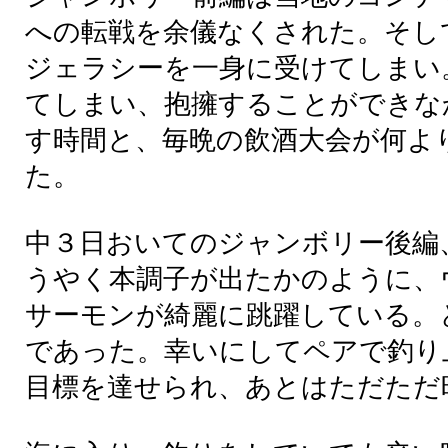
への
転戦
を
余儀
なくされた。そし
ジェラシーを
一身
に
受
けてしまい
てしまい、
抱擁
することができな
す
時間
と、
毎晩
の
飲酒
大会
が
何
よ
た。
中
３
日
おいてのジャンボリー
後編
うやく本調子が出たかのように、
サーモンが綺麗に跳躍している。
であった。
幸
いにしてペアで
釣
り
目標
を
達
せられ、あとはただただ