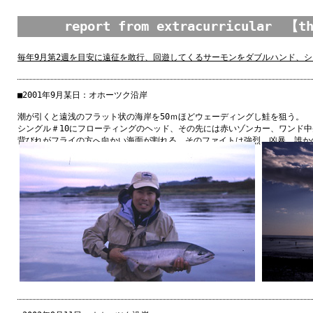
report from extracurricular 【th
毎年9月第2週を目安に遠征を敢行、回遊してくるサーモンをダブルハンド、
■2001
年
9
月
某日
：オホーツク
沿岸
潮
が
引
くと
遠浅
のフラット
状
の
海岸
を50ｍほどウェーディングし
鮭
を
狙
う。
シングル＃10にフローティングのヘッド、その
先
には
赤
いゾンカー、ワンド
中
背
びれがフライの
方
へ
向
かい
海面
が
割
れる。そのファイトは
強烈
、
凶暴
、
誰
か