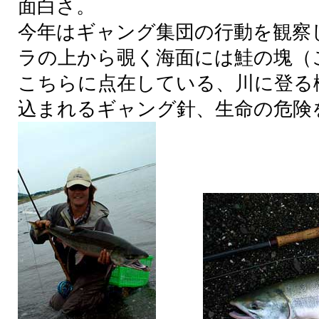
面白
さ。
今年
はギャング
集団
の
行動
を
観察
ラの
上
から
覗
く
海面
には
鮭
の
塊
（
こちらに
点在
している、
川
に
登
る
込
まれるギャング
針
、
生命
の
危険