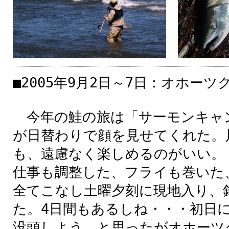
■2005年9月2日～7
日
：オホーツ
今年
の
鮭
の
旅
は「サーモンキャ
が
日
替
わりで
顔
を
見
せてくれた。
も、
遠慮
なく
楽
しめるのがいい。
仕事
も
調整
した、フライも
巻
いた
全
てこなし
土曜
夕刻
に
現地
入
り、
た。4
日
間
もあるしね・・・
初日
没頭
しよう。と
思
ったがオホーツ