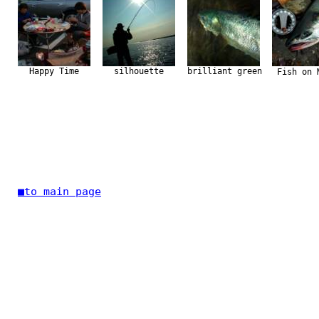
Happy Time
silhouette
brilliant green
Fish on 
■to main page