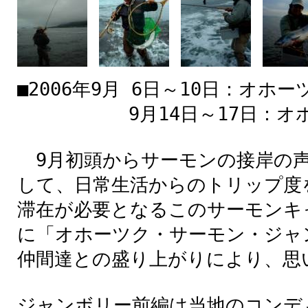
■2006年9月
1
6日～10
日
：オホー
9
月
14
日
～17
日
：オ
9
月
初頭
からサーモンの
接岸
の
して、
日常
生活
からのトリップ
度
滞在
が
必要
となるこのサーモンキ
に「オホーツク・サーモン・ジャ
仲間達
との
盛
り
上
がりにより、
思
ジャンボリー
前編
は
当地
のコンデ