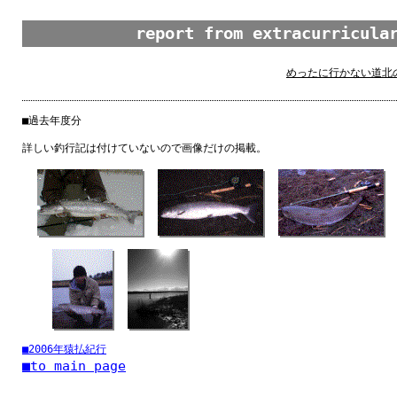
report from extracurricul
めったに
行
かない
道北
■
過去
年度
分
詳
しい
釣
行
記
は
付
けていないので
画像
だけの
掲載
。
■2006
年
猿払
紀行
■to main page