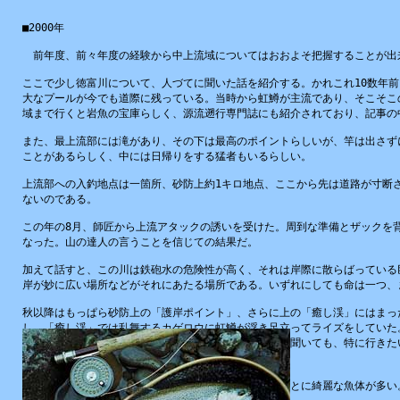
■2000
年
前年度、前々年度の経験から中上流域についてはおおよそ把握することが出
ここで少し徳富川について、人づてに聞いた話を紹介する。かれこれ10数年
大なプールが今でも道際に残っている。当時から虹鱒が主流であり、そこそこ
域まで行くと岩魚の宝庫らしく、源流遡行専門誌にも紹介されており、記事の中
また、最上流部には滝があり、その下は最高のポイントらしいが、竿は出さず
ことがあるらしく、中には日帰りをする猛者もいるらしい。
上流部への入釣地点は一箇所、砂防上約1キロ地点、ここから先は道路が寸断
ないのである。
この年の8月、師匠から上流アタックの誘いを受けた。周到な準備とザックを
なった。山の達人の言うことを信じての結果だ。
加えて話すと、この川は鉄砲水の危険性が高く、それは岸際に散らばっている
岸が妙に広い場所などがそれにあたる場所である。いずれにしても命は一つ、
秋以降はもっぱら砂防上の「護岸ポイント」、さらに上の「癒し渓」にはまっ
し、「癒し渓」では乱舞するカゲロウに虹鱒が浮き足立ってライズをしていた
ると他の川も当然熱くなっていて、色々な話を知人から聞いても、特に行きた
イズがアップした。
しかし、サイズだけでは語れないのがここの虹鱒。ほんとに綺麗な魚体が多い