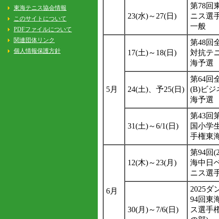
第78回
23(水)～27(日)
ニス選
一般
第48回
17(土)～18(日)
対抗テ
海予選
第64回
5月
24(土)、予25(日)
(B)ビ
海予選
第43回
31(土)～6/1(日)
国小学
手権東
第94回(
12(木)～23(月)
海中日
ニス選
2025
6月
94回東
30(月)～7/6(日)
ス選手