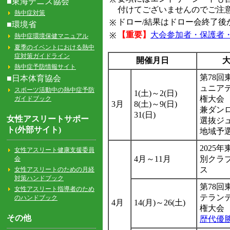
付けてございませんのでご注
ドロー/結果はドロー会終了
※
【重要】
大会参加者・保護者
※
開催月日
第78回
ュニア
1(土)～2(日)
権大会
3月
8(土)～9(日)
兼ダン
31(日)
選抜ジ
地域予
2025
4月～11月
別クラ
ス
第78回
テラン
4月
14(月)～26(土)
権大会
歴代優