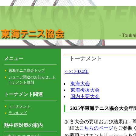
トーナメント
<<< 2024年
東海大会
東海後援大会
国内主要大会
2025年東海テニス協会大会年
各大会の要項および結果は、準
※
細は
こちらのページ
をご参照
要項にはエントリーシートも
※