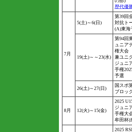
の部)
歴代優
第39回
5(土)～6(日)
対抗ト
(A)東
第94回
ュニア
権大会
7月
19(土)～～23(水)
兼ユニ
ジュニ
手権20
予選
国スポ第
26(土)～27(日)
ブロッ
2025 
ジュニ
8月
12(火)～15(金)
手権大会
牟田杯)
2025 