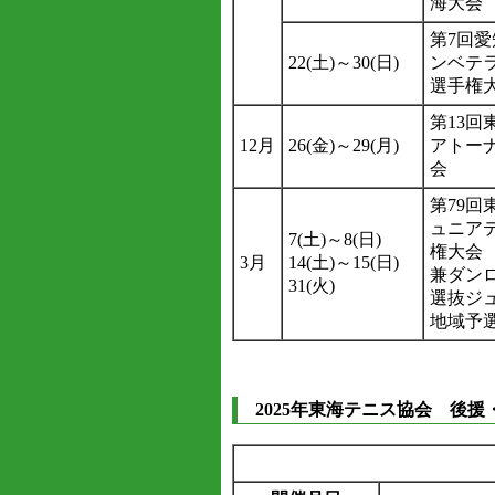
海大会
第7回
22(土)～30(日)
ンベテ
選手権大
第13回
12月
26(金)～29(月)
アトー
会
第79回
ュニア
7(土)～8(日)
権大会
3月
14(土)～15(日)
兼ダン
31(火)
選抜ジ
地域予
2025年東海テニス協会 後援