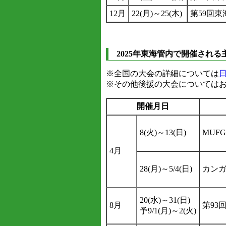
12月
22(月)～25(木)
第59回
2025年東海管内で開催される
※全国の大会の詳細については
※その他後援の大会については
開催月日
8(火)～13(日)
MUF
4月
28(月)～5/4(日)
カンガ
20(水)～31(日)
8月
第93
予9/1(月)～2(火)