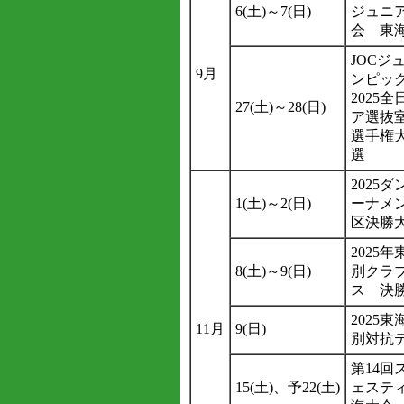
6(土)～7(日)
ジュニ
会 東
JOCジ
9月
ンピッ
2025
27(土)～28(日)
ア選抜
選手権
選
2025
1(土)～2(日)
ーナメ
区決勝
2025
8(土)～9(日)
別クラ
ス 決
2025
11月
9(日)
別対抗
第14回
15(土)、予22(土)
ェステ