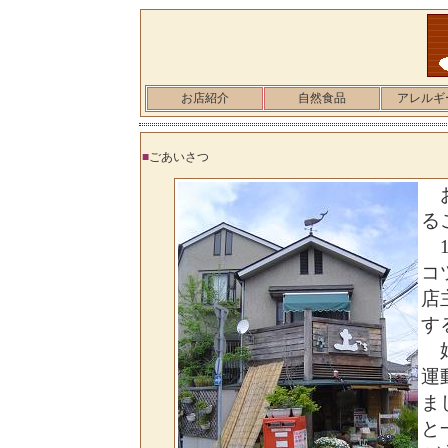
お店紹介
自然食品
アレルギ
■
ごあいさつ
お
る
1
コ
店
す
始
運
ま
と