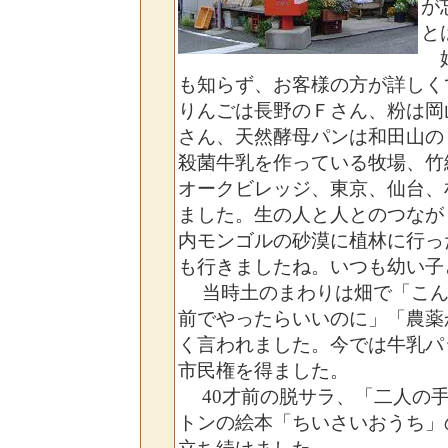
が
と
始
も知らず、お客様の方が詳しく
りんごは長野のＦさん、粉は岡
さん、天然酵母パンは和田山の
殺菌牛乳を作っている牧場、竹
オークビレッジ、東京、仙台、
ました。生の人と人とのつなが
内モンゴルの砂漠に植林に行っ
も行きましたね。いつも幼い子
当時土のまわりは畑で「こん
前でやったらいいのに」「農薬
く言われました。今では牛乳パ
市民権を得ました。
40才前の脱サラ、「二人の手
トンの絵本「ちいさいおうち」