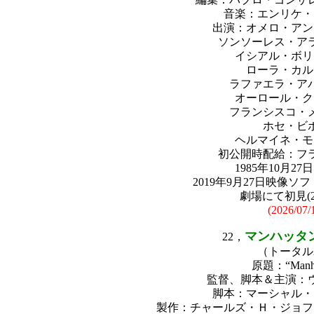
音楽：エンリケ・
出演：オメロ・アン
ソンソーレス・ア
イシアル・ボリ
ローラ・カル
ラファエラ・ア
オーロール・ク
フランシスコ・
ホセ・ビ
ヘルマイネ・モ
初公開時配給：フ
1985年10月2
2019年9月27日映像
劇場にて初見(202
(2026/07/
マンハッタン
22，
（トータル
原題：“Manha
監督、脚本＆主演：
脚本：マーシャル・
製作：チャールズ・Ｈ・ジョフ