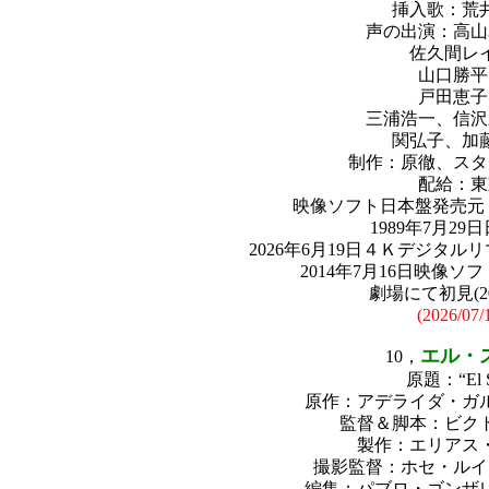
挿入歌：荒
声の出演：高山
佐久間レ
山口勝平
戸田恵子
三浦浩一、信沢
関弘子、加
制作：原徹、スタ
配給：東
映像ソフト日本盤発売元：Walt
1989年7月29
2026年6月19日４Ｋデジタル
2014年7月16日映像
劇場にて初見(2026
(2026/07/
エル・
10，
原題：“El S
原作：アデライダ・ガ
監督＆脚本：ビク
製作：エリアス
撮影監督：ホセ・ルイ
編集：パブロ・ゴンザ