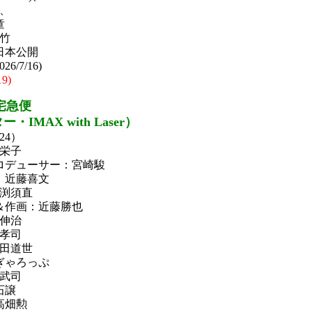
、
童
竹
日日本公開
/7/16)
19)
宅急便
IMAX with Laser）
24）
栄子
ロデューサー：宮崎駿
：近藤喜文
渕須直
＆作画：近藤勝也
伸治
孝司
田道世
ぎゃろっぷ
武司
石譲
高畑勲