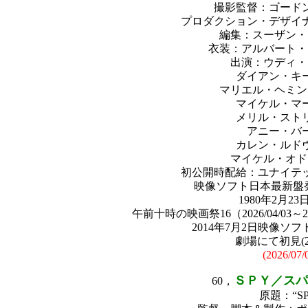
撮影監督：ゴード
プロダクション・デザイ
編集：スーザン・
衣装：アルバート・
出演：ウディ・
ダイアン・キ
マリエル・ヘミン
マイケル・マ
メリル・スト
アニー・バ
カレン・ルド
マイケル・オド
初公開時配給：ユナイテ
映像ソフト日本最新盤発売
1980年2月2
午前十時の映画祭16（2026/04/03～2
2014年7月2日映像ソ
劇場にて初見(202
(2026/07/
ＳＰＹ／スパイ
60，
原題：“SP