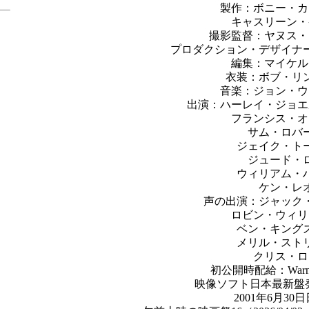
製作：ボニー・カ
キャスリーン・
撮影監督：ヤヌス・
プロダクション・デザイナ
編集：マイケル
衣装：ボブ・リ
音楽：ジョン・ウ
出演：ハーレイ・ジョエ
フランシス・オ
サム・ロバ
ジェイク・ト
ジュード・
ウィリアム・
ケン・レ
声の出演：ジャック
ロビン・ウィリ
ベン・キング
メリル・スト
クリス・ロ
初公開時配給：Warner
映像ソフト日本最新盤発売
2001年6月30