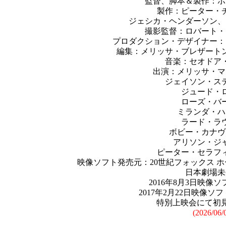
監督、脚本＆製作：ポ
製作：ピーター・
ジェシカ・ヘンダーソン、
撮影監督：ロバート・
プロダクション・デザイナー：
編集：メリッサ・ブレザート
音楽：セオドア
出演：メリッサ・マ
ジェイソン・ス
ジュード・
ローズ・バ
ミランダ・ハ
ラード・ラ
ボビー・カナヴ
アリソン・ジ
ピーター・セラフ
映像ソフト発売元：20世紀フォックス ホ
日本劇場未
2016年8月3日映像
2017年2月22日映像
特別上映会にて初見(20
(2026/06/