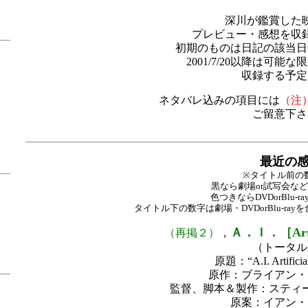
深川が鑑賞した
プレビュー・感想を収
初期のものは日記の該当日
2001/7/20以降は可
収録する予定
ネタバレ込みの項目には
（注
ご留意下さ
最近の
※タイトル前の
黒なら劇場or試写会な
色つきならDVDorBlu-
タイトル下の数字は劇場・DVDorBlu-r
Ａ．Ｉ．［Artific
（再掲２）
，
（トータル
原題：“A.I. Artificial 
原作：ブライアン・
監督、脚本＆製作：スティ
原案：イアン・