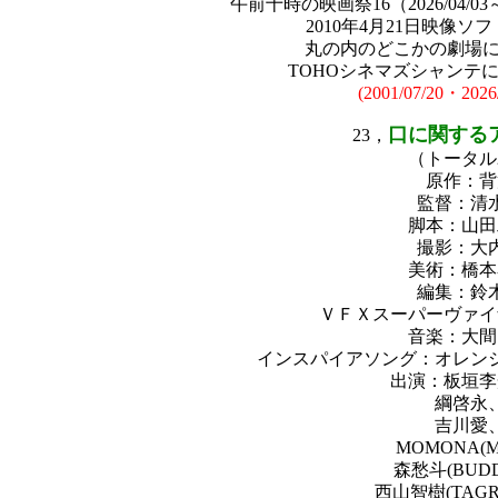
午前十時の映画祭16（2026/04/03
2010年4月21日映像
丸の内のどこかの劇場にて初見
TOHOシネマズシャンテにて再鑑
(2001/07/20・202
口に関する
23，
（トータル
原作：背
監督：清
脚本：山田
撮影：大
美術：橋本
編集：鈴
ＶＦＸスーパーヴァイ
音楽：大間
インスパイアソング：オレン
出演：板垣李
綱啓永
吉川愛
MOMONA(M
森愁斗(BUDD
西山智樹(TAGR