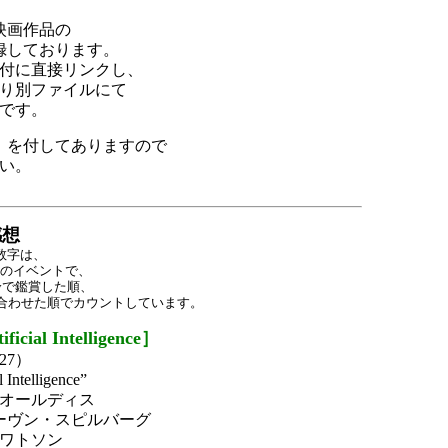
映画作品の
録しております。
付に直接リンクし、
能な限り別ファイルにて
です。
）
を付してありますので
い。
感想
数字は、
どのイベントで、
rayで鑑賞した順、
ayを合わせた順でカウントしています。
ial Intelligence］
27）
Intelligence”
オールディス
ーヴン・スピルバーグ
ワトソン