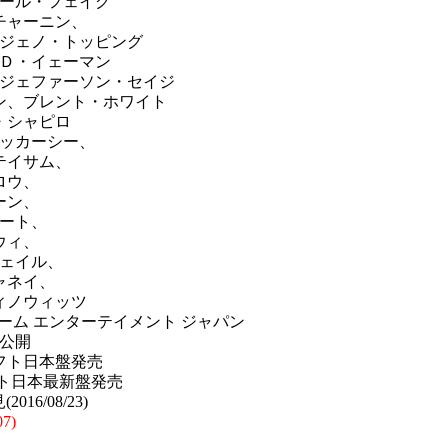
ール・フェイグ
チャーニン、
ジェノ・トッピング
Ｄ・イェーマン
ジェファーソン・セイジ
ン、ブレント・ホワイト
・シャピロ
ッカーシー、
テイサム、
ロウ、
ーン、
ート、
ウィ、
ェイル、
ャネイ、
ィノウィッツ
ーム エンターテイメント ジャパン
公開
ソフト日本盤発売
ソフト日本最新盤発売
16/08/23)
07)