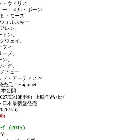
ン・ウィリス
ナー：メル・ボーン
Ｅ・モース
ウォルスキー
アレン、
ートン、
グウェイ、
ーフィ、
リープ、
ーン、
ヴィグ、
ノヒュー
ッド・アーティスツ
元：Happinet
3日本公開
027/03/18開催）上映作品<br>
フト日本最新盤発売
6/7/6)
08)
（2015）
Y”