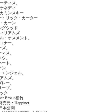
ーティス、
ケネディ
カミンスキー
ー：リック・カーター
・カーン
ングウッド
ィリアムズ
ル・オスメント、
コナー、
ーズ、
ーマス、
ロウ、
ハート、
オン
・エンジェル、
アムズ、
ズレー、
リープ、
ック
 Bros.×松竹
元：Happinet
日日本公開