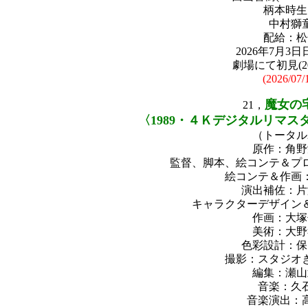
柄本時生
中村獅
配給：松
2026年7月3
劇場にて初見(2026
(2026/07/
魔女の
21，
〈1989・４Ｋデジタルリマスター・
（トータル
原作：角野
監督、脚本、絵コンテ＆プ
絵コンテ＆作画
演出補佐：片
キャラクターデザイン
作画：大塚
美術：大野
色彩設計：保
撮影：スタジオ
編集：瀬山
音楽：久
音楽演出：