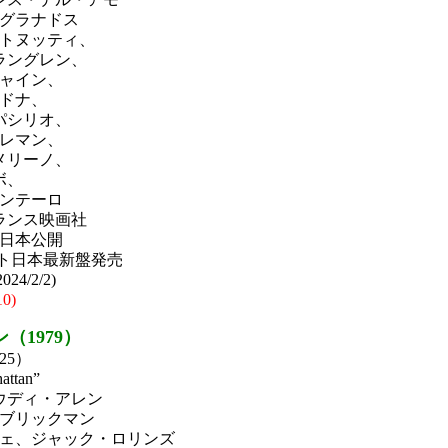
グラナドス
トヌッティ、
ラングレン、
ャイン、
ドナ、
パシリオ、
レマン、
メリーノ、
ボ、
ンテーロ
ランス映画社
7日日本公開
ソフト日本最新盤発売
4/2/2)
10)
（1979）
25）
ttan”
ウディ・アレン
ブリックマン
ェ、ジャック・ロリンズ