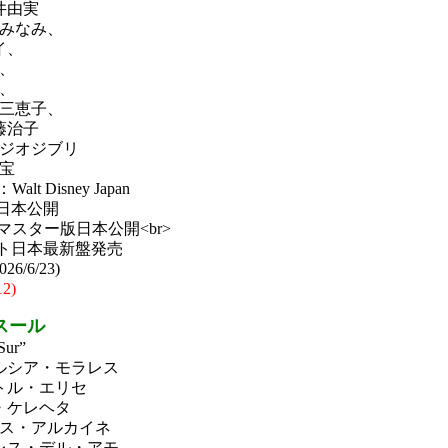
井由実
みなみ、
イ、
、
、
三恵子、
藤治子
ジオジブリ
宝
 Disney Japan
日日本公開
リマスター版日本公開<br>
ソフト日本最新盤発売
/6/23)
12)
スール
ur”
ルシア・モラレス
トル・エリセ
・ケレヘタ
ス・アルカイネ
レス・デル・アモ