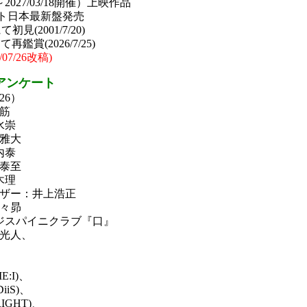
～2027/03/18開催）上映作品
ソフト日本最新盤発売
(2001/7/20)
賞(2026/7/25)
6/07/26改稿)
アンケート
26）
筋
水崇
雅大
内泰
泰至
木理
ザー：井上浩正
々昴
ジスパイニクラブ『口』
光人、
、
、
E:I)、
iiS)、
IGHT)、