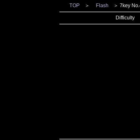
TOP
＞
Flash
＞ 7key No.
Difficul