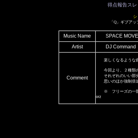
得点報告スレ
シ
「Q」ギブアッ
Music Name
SPACE MOVE
Artist
DJ Comman
楽しくなるような曲
今回より、２種類の
それぞれのいい部分
Comment
思いのほか強制倍速
※ フリーズの一部
orz