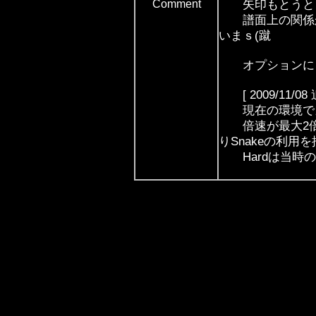
Comment
矢印もとうとう
譜面上の関係から
いまｓ(蹴
オプションに「Tw
[ 2009/11/08 
現在の環境でズ
倍速が最大2倍ま
りSnakeの利用
Hardは当時の