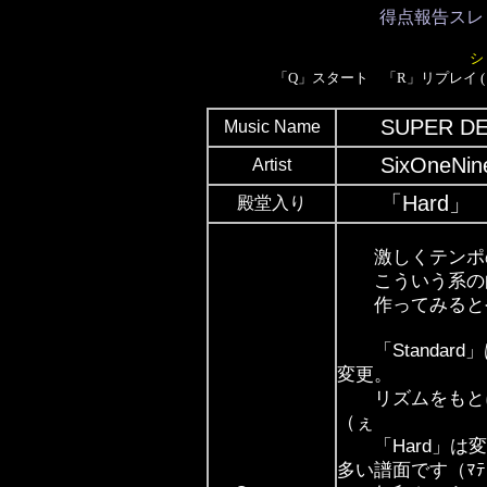
得点報告スレ
シ
「Q」スタート 「R」リプレイ (「↑」
SUPER DE
Music Name
SixOneNi
Artist
「Hard」 
殿堂入り
激しくテンポの
こういう系の曲
作ってみるとや
「Standard
変更。
リズムをもとに
（ぇ
「Hard」は変
多い譜面です（ﾏﾃ