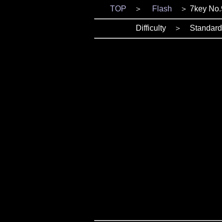
TOP
＞
Flash
＞ 7key No.
Difficulty ＞ Standa