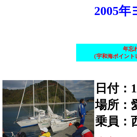
2005
年忘
（宇和海ポイントレ
日付：1
場所：
乗員：