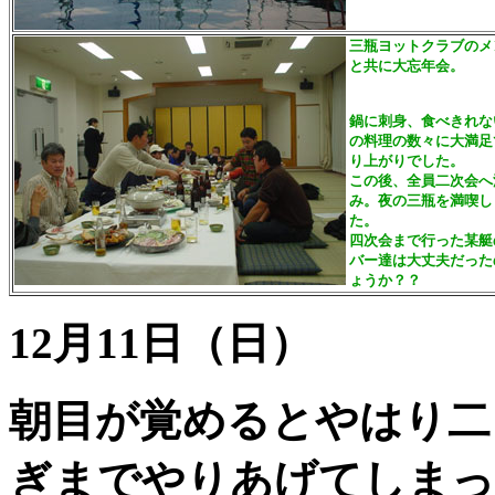
三瓶ヨットクラブのメ
と共に大忘年会。
鍋に刺身、食べきれな
の料理の数々に大満足
り上がりでした。
この後、全員二次会へ
み。夜の三瓶を満喫し
た。
四次会まで行った某艇
バー達は大丈夫だった
ょうか？？
12月11日（日）
朝目が覚めるとやはり二
ぎまでやりあげてしまっ