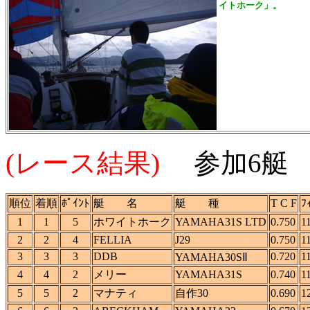
イトホーク」。
(レース結果)
参加6艇
順位
着順
ﾎﾟｲﾝﾄ
艇 名
艇 種
T C F
ﾌ
1
1
5
ホワイトホーク
YAMAHA31S LTD
0.750
1
2
2
4
FELLIA
J29
0.750
1
3
3
3
DDB
0.720
1
YAMAHA30SⅡ
4
4
2
メリー
YAMAHA31S
0.740
1
5
5
2
マナティ
自作30
0.690
1