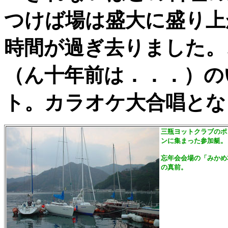
つけば場は盛大に盛り上
時間が過ぎ去りました。
（ん十年前は．．．）の
ト。カラオケ大合唱とな
三瓶ヨットクラブのポ
ンに集まった参加艇。
忘年会会場の「みかめ
の真前。