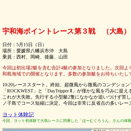
宇和海ポイントレース第３戦 （大島）
日付：5月15日（日）
場所：愛媛県八幡浜市沖 大島
乗員：西村、岡崎、後藤、山田
今回は初出場2艇を含む合計4艇の参加となりました。次回よ
和島海域での開催となります。多数の参加艇をお待ちいたし
10:20レーススタート。終始、超微風から微風のコンデショ
「ROCKWEST」と「DayTripper Ⅱ」が僅かな風を
これが大失敗。先行する小型艇2隻になかなか追いつけず苦
ノ子島でコース短縮に決定。今回は非常に反省点の多いレー
ヨット体験記
今回、ヨット初体験で大島レースに同乗した「ほーむぐろうん」さんの体