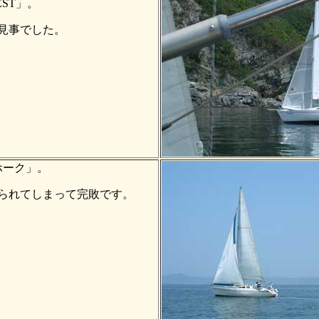
EST」。
見事でした。
ホーク」。
られてしまって完敗です。