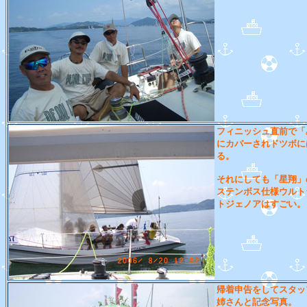
フィニッシュ直前で「
にカバーされドツボに
る。
それにしても「星翔」
ステンボス仕様ウルト
トジェノアはすごい。
帰着申告をしてスタッ
姉さんと記念写真。