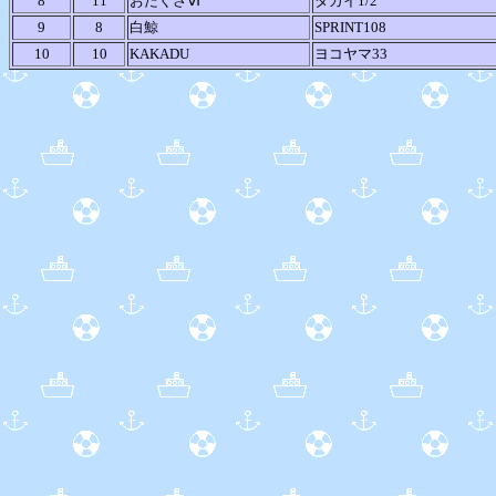
8
11
おたくさⅥ
タカイ1/2
9
8
白鯨
SPRINT108
10
10
KAKADU
ヨコヤマ33