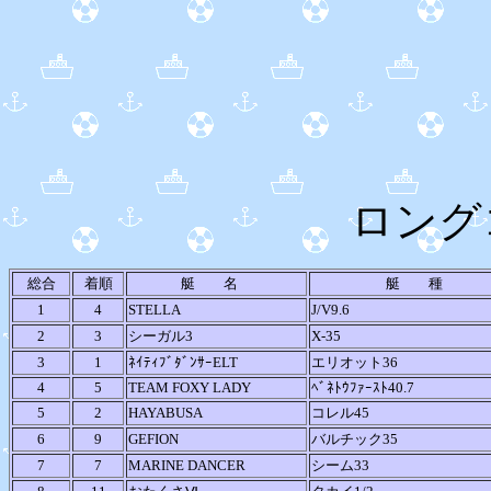
ロングコース
総合
着順
艇 名
艇 種
1
4
STELLA
J/V9.6
2
3
シーガル3
X-35
3
1
ﾈｲﾃｨﾌﾞﾀﾞﾝｻｰELT
エリオット36
4
5
TEAM FOXY LADY
ﾍﾞﾈﾄｳﾌｧｰｽﾄ40.7
5
2
HAYABUSA
コレル45
6
9
GEFION
バルチック35
7
7
MARINE DANCER
シーム33