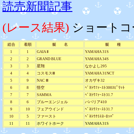
読売新聞記事
(レース結果)
ショートコ
総合
着順
艇 名
艇 種
1
1
GAIA Ⅱ
YAMAHA 31S
2
2
GRAND BLUE
YAMAHA 34S
3
3
星翔
なかよし295
4
4
コスモスⅢ
YAMAHA 31NCT
5
9
NAC Ⅲ
オカザキ32
6
8
悟空
ﾍﾞﾈﾄｳﾌｧｰｽﾄ300ｽﾋﾟﾘｯﾄ
7
7
SAMMA
ﾍﾞﾈﾄｳﾌｧｰｽﾄ31.7
8
6
ブルーエンジェル
ババリア410
9
10
フェアウインド
ﾍﾞﾈﾄｳﾌｧｰｽﾄ31.7
10
5
ファースト
ﾍﾞﾈﾄｳｸﾗｽﾖｰﾛｯﾊﾟ
11
11
ホワイトホーク
YAMAHA 31S