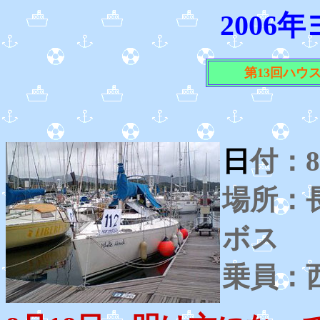
2006
第13回ハウ
日
付：
場所：
ボス
乗員：