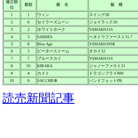
修正順
着順
艇 名
艇 種
位
1
1
ウィン
スイング28
2
6
セイラーズムーン
ジョイラック26
3
2
ホワイトホーク
YAMAHA31S
4
3
SAMMA
ベネトウファースト31.7
5
8
Blue Age
YAMAHA30SⅡ
6
5
ピーターストーム
タカイ32
7
7
ブルースカイ
YAMAHA31S
8
10
KIRARA
ジャノーファスト31
9
4
カイト
ドラゴンフライ800
10
9
SACCHII-Ⅲ
バンドフェットPB
読売新聞記事