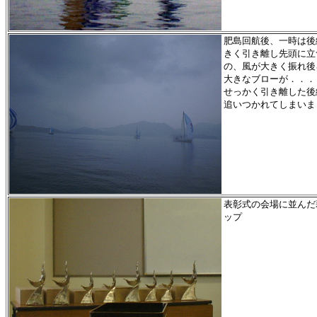
肥島回航後、一時は後
きく引き離し先頭に立
の、風が大きく振れ後
大きなブローが．．．
せっかく引き離した後
追いつかれてしまいま
表彰式の会場に並んだ
ップ