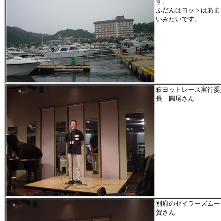
す。
ふだんはヨットはあま
いみたいです。
萩ヨットレース実行委
長 圓尾さん
別府のセイラーズムー
賀さん