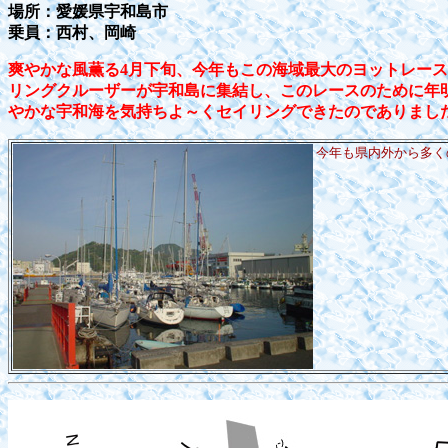
場所：愛媛県宇和島市
乗員：西村、岡崎
爽やかな風薫る4月下旬、今年もこの海域最大のヨットレース
リングクルーザーが宇和島に集結し、このレースのために年
やかな宇和海を気持ちよ～くセイリングできたのでありまし
今年も県内外から多く