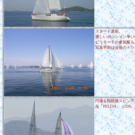
スタート直前。
激しいポジション争い
ビリモードの参加艇も
写真手前は会長のトリ
円瀬を回航後スピンア
左「FELLIA」（J2