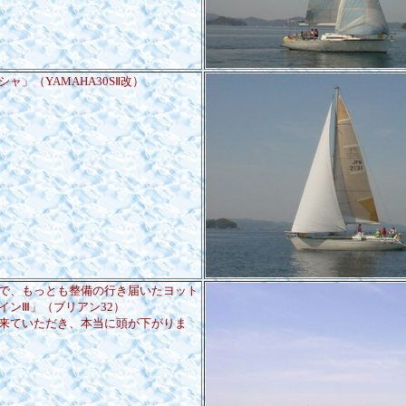
ャ」（YAMAHA30SⅡ改）
で、もっとも整備の行き届いたヨット
インⅢ」（ブリアン32）
来ていただき、本当に頭が下がりま