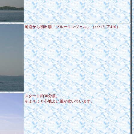
尾道から初出場「ブルーエンジェル」（ババリア410）
スタート約30分前。
そよそよと心地よい風が吹いています。