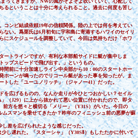
に集まってきますが、NWの風がそよそよ吹いていて、心配して
ちるということは十分に考えられること。過去に何度も苦し
。コンビ結成依頼19年の信頼関係。陸の上では何を考えてい
らない。爲栗氏は6月初旬に宇和島に寄港するハワイのセイリ
らにスケジュールを調整していて、今回は気持ちだけ「ホワ
タートラインですが、有利な本部船サイドに艇が集中しま
トップスピードで飛び出す。」というもの。
間前に十分加速しライン中央部から10：00のスタートホー
発ホーンが鳴ったのでリコール艇があった事を知ったが、ま
ートした「ユーユノリッチ」（ジャノー41）だった。
ドを広げるものの、なんか走りが今ひとつおかしい？セイル
A」（J29）に上から抜かれて悪い位置に付かれたので、即タ
ら、前方を悠々と横切る「メリー」（Y31S）がいた。今日の
ルムスマンを乗せてきたか？昨年のフィニッシュ前の悪夢が蘇
少し差を広げられたような感じだった。
少し遅れた。「スターシャ」（Y30SⅡ）もしたたかに付いて