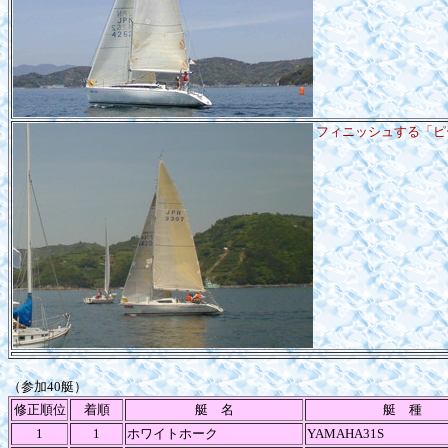
フィニッシュする「ピ
（参加40艇）
修正順位
着順
艇 名
艇 種
1
1
ホワイトホーク
YAMAHA31S