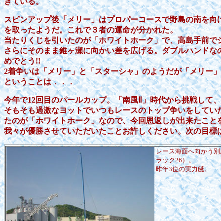
きている。
スピンアップ後「メリー」はプロパーコースで野島の南を向け
を取ったようだ。これで３者の運命が分かれた。
当たりくじを引いたのが「ホワイトホーク」で、高島手前で
さらにそのまま錐ヶ瀬に向かい差を広げる。ダブルハンドな
めでとう!!
2着争いは「メリー」と「スターシャ」のようだが「メリー
ということは．．．
今年で12回目のパールカップ。「南風Ⅱ」時代から挑戦して
そもそも過激なヨットでいつもレースのトップ争いをしてい
たのが「ホワイトホーク」なので、今回恩返しが出来たこと
我々が優勝させていただいたことお許しください。次の目標
レース海面へ向かう別
ラック26）。
昨年3位の実力艇。