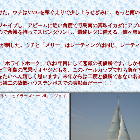
た。ウチはVMGを稼ぐ走りで少し上らせぎみに、もっと南の高
ジャイブし、アビームに近い角度で野島南の真珠イカダにアプ
ので余裕を持ってスピンダウンし、最終レグに備える。錐ヶ瀬
」が制した。ウチと「メリー」はレーティングは同じ、レーテ
、「ホワイトホーク」では3年目にして悲願の初優勝です。しか
た宇和島の悪乗りオヤジどもを、このパールカップで打ち負か
をたいへん嬉しく思います。来年からは二度と優勝できない名
は第二の故郷ハウステンボスでの表彰台だーー！！
府の「セイラーズムーンⅡ」（ジョイ