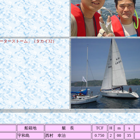
ーターストーム」（タカイ32）
船籍地
艇 長
TCF
H
m
s
宇和島
西村 幸治
0.750
2
00
35