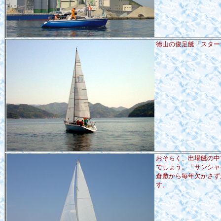
徳山の俊足艇「スターシ
おそらく、出場艇の中
でしょう。「サンシャ
倉敷から毎年欠かさず
す。