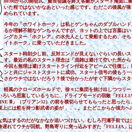
08:00からの開会式、艇長会議を終え各艇がスタート海面
いた程ではないかなあといった感じです。ただこの後風が落
められています。
今年の「ホワイトホーク」は私とゲンちゃんのダブルハンド
るか理解不能なゲンちゃんですが、ヨットの上では言葉はい
ングカヌー「ホクレア」の水先人として乗船するため、そち
イトホーク」に乗っていただきました。
スタート時刻少し前、反対エンドが見えないぐらいの長いス
す。最近の私のスタート理念は「混雑は避けて空いた所から
今回も無理は避けスタートライン付近をアビームで往復し、時
ンと共にジャストスタートに成功。スタート信号の後もう一
さかウチではないだろう？後で分かったがすぐ下隣からスタ
軽風のクローズホールドで、徐々に集団を抜け出しつつリー
ろいろ思案しているうちに、ドライブモードの宿敵「FELLI
INE Ⅲ」（ブリアン32）の前を横切らせてもらったと思った
艇上には舵を持つ影武者の姿が．．．。またどこからか強力ヘ
な気はするのだがなかなか追いつけない。むしろ円瀬手前では
遅れてウチが回航。野島寄りに突っ込みすぎた「FELLIA」は