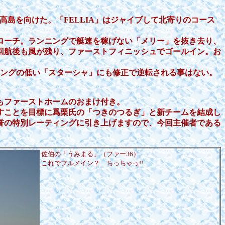
島を向けた。「FELLIA」はジャイブして北寄りのコース
ローチ。ランニングで艇速を稼げない「メリー」を抜き去り、
回航後も風が残り、ファーストフィニッシュでゴールイン。お
ィングの低い「スターシャ」にも修正で逆転される事はない。
もファーストホームのおまけ付き。
すことを目標に爲栗氏の「つきのつるぎ」と新チームを結成し
誉の特別レーティングに引き上げますので、今回主催者である
佐伯の「うみまる」（ファー36）
これでフルメイン？ ちっちゃっ!!