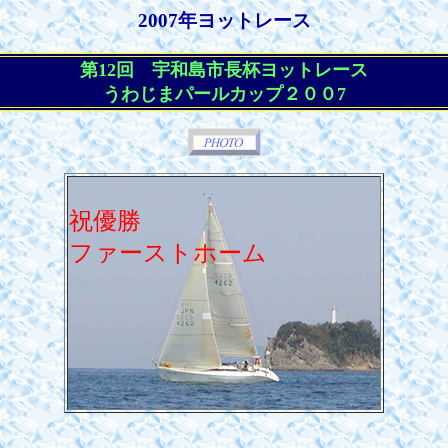
2007年ヨットレース
第12回 宇和島市長杯ヨットレース
うわじまパールカップ２００7
祝優勝
ファーストホーム