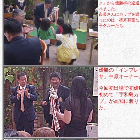
ク」から優勝杯の返還
れました。
市長さんにカップを返
ったのは、将来有望な
子クルーたち。
優勝の「インプレ
サ」中原オーナー
今回初出場で初優
初めて「宇和島カ
プ」が高知に渡り
た。