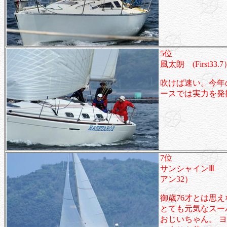
5位
風太朗 (First33.7
吹けば速い。今年
ースでは実力を発
7位
サンシャインⅢ 
アン32）
御歳76才とは思え
とても元気なスー
おじいちゃん。 