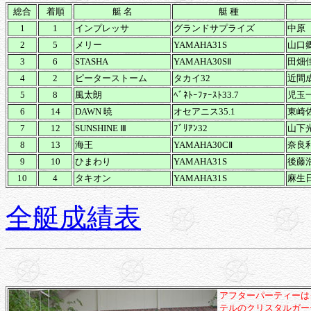
総合
着順
艇 名
艇 種
1
1
インプレッサ
グランドサプライズ
中原
2
5
メリー
YAMAHA31S
山口
3
6
STASHA
YAMAHA30SⅡ
田畑
4
2
ピーターストーム
タカイ32
近間
5
8
風太朗
ﾍﾞﾈﾄｰﾌｧｰｽﾄ33.7
児玉
6
14
DAWN 暁
オセアニス35.1
東崎
7
12
SUNSHINE Ⅲ
ﾌﾞﾘｱﾝ32
山下
8
13
海王
YAMAHA30CⅡ
奈良
9
10
ひまわり
YAMAHA31S
後藤
10
4
タキオン
YAMAHA31S
麻生
全艇成績表
アフターパーティーは
テルのクリスタルガー