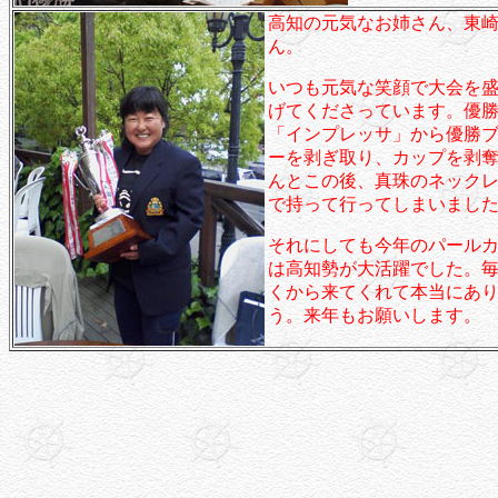
高知の元気なお姉さん、東
ん。
いつも元気な笑顔で大会を
げてくださっています。優
「インプレッサ」から優勝
ーを剥ぎ取り、カップを剥
んとこの後、真珠のネック
で持って行ってしまいまし
それにしても今年のパール
は高知勢が大活躍でした。
くから来てくれて本当にあ
う。来年もお願いします。