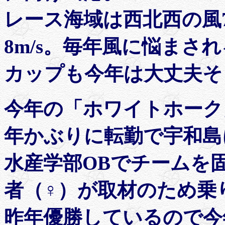
レース海域は西北西の風
8m/s。毎年風に悩まさ
カップも今年は大丈夫そ
今年の「ホワイトホーク
年かぶりに転勤で宇和島
水産学部OBでチームを
者（♀）が取材のため乗
昨年優勝しているので今