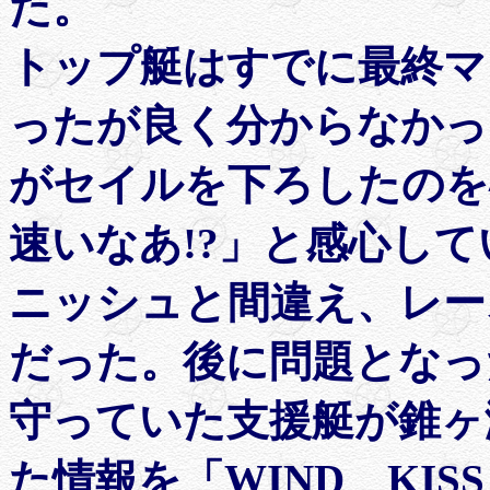
た。
トップ艇はすでに最終マ
ったが良く分からなかった
がセイルを下ろしたのを
速いなあ!?」と感心し
ニッシュと間違え、レー
だった。後に問題となっ
守っていた支援艇が錐ヶ
た情報を「WIND KI