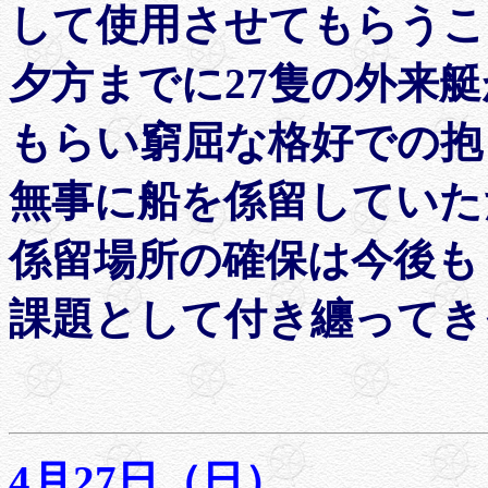
して使用させてもらうこ
夕方までに27隻の外来
もらい窮屈な格好での抱
無事に船を係留していた
係留場所の確保は今後も
課題として付き纏ってき
4月27日（日）