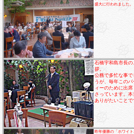
盛大に行われました。
石橋宇和島市長の
拶。
公務で多忙な事で
うが、毎年このパ
ィーのために出席
さっています。本
ありがたいことで
昨年優勝の「ホワイト