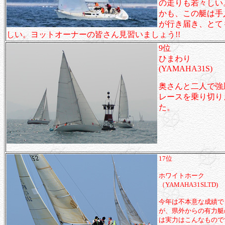
の走りも若々しい
かも、この艇は手
が行き届き、とて
しい。ヨットオーナーの皆さん見習いましょう!!
9位
ひまわり
(YAMAHA31S)
奥さんと二人で強
レースを乗り切り
た。
17位
ホワイトホーク
（YAMAHA31SLTD)
今年は不本意な成績で
が、県外からの有力艇
は実力はこんなもので