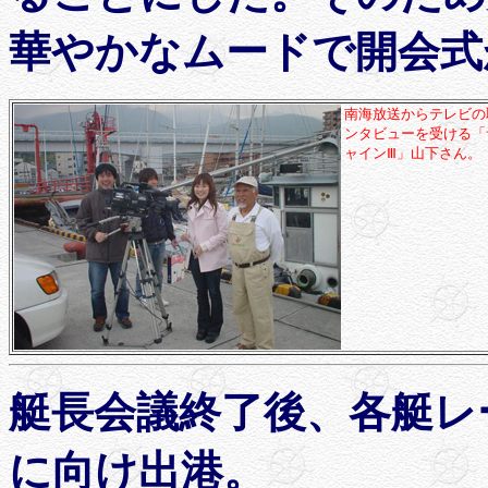
華やかなムードで開会式
南海放送からテレビの
ンタビューを受ける「
ャインⅢ」山下さん。
艇長会議終了後、各艇レ
に向け出港。