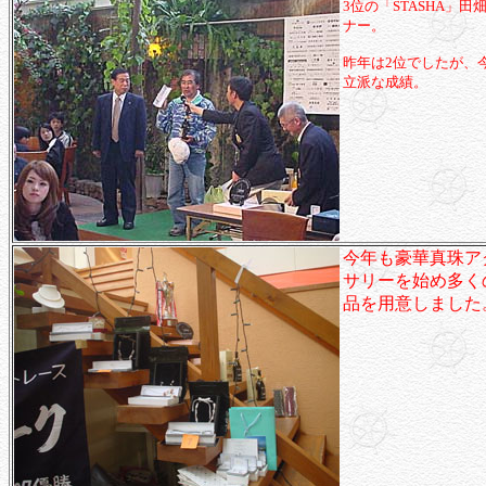
3位の「STASHA」田
ナー。
昨年は2位でしたが、
立派な成績。
今年も豪華真珠ア
サリーを始め多く
品を用意しました