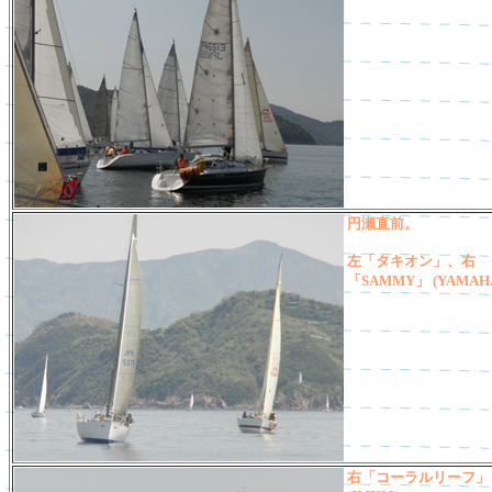
円瀬直前。
左「タキオン」、右
「SAMMY」 (YAMAHA
右「コーラルリーフ」