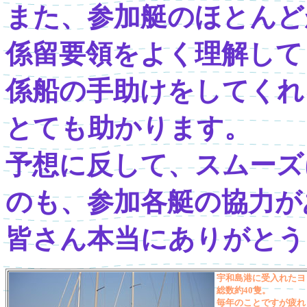
また、参加艇のほとんど
係留要領をよく理解して
係船の手助けをしてくれ
とても助かります。
予想に反して、スムーズ
のも、参加各艇の協力が
皆さん本当にありがとう
宇和島港に受入れたヨ
総数約40隻。
毎年のことですが疲れ