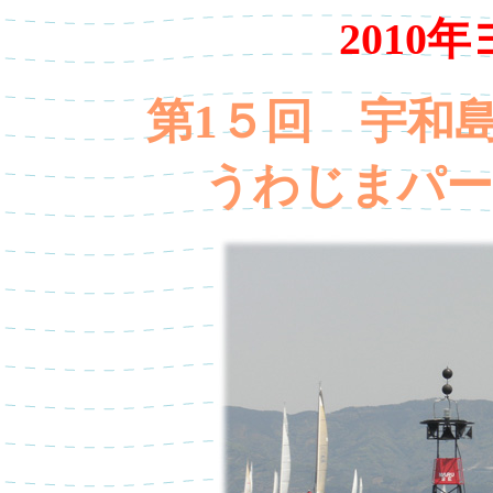
2010
第1５回 宇和
うわじまパー