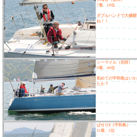
7着、19位
ダブルハンドで大健闘
ね！！
シーマイル（別府）
9着、40位
初めての宇和島はいか
たか？
ぱせりⅡ（宇和島）
11着、2位