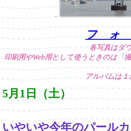
-
フ ォ
各写真はダ
印刷用やWeb用として使うときのは「
アルバムは１
5月1日（土）
いやいや今年のパールカ