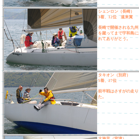
シェンロン（長崎）
3着、12位 遠来賞
長崎で開催される九州
を蹴ってまで宇和島に
れてありがとう。
タキオン（別府）
5着、27位
前半戦はさすがの走り
た。
大海言（室津）