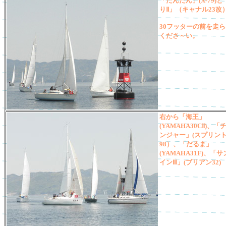
「だんだん」(X-79)
りⅡ」（キャナル23改
30フッターの前を走
くださ～い。
右から「海王」
(YAMAHA30CⅡ)、「
ンジャー」(スプリン
98）、「だるま」
(YAMAHA31F)、「
インⅢ」(ブリアン32)